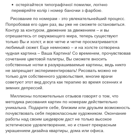
остерігайтеся типографічної помилки, логічно
перевіряйте колір і номер баночки з фарбою.
Рисование по номерам - это увлекательнейший процесс.
Попробовав его один раз, вы уже не сможете остановиться.
Контур за контуром, движение за движением – и вы
отрешаетесь от окружающего мира, теперь существуют
только Вы и холст, и все четче и четче просматривается
любимый сюжет. Еще немножко – и на холсте сотворена
чудная картина – Ваша Картина! Со временем, прочувствовав
сочетание цветовой палитры, Вы сможете вносить
собственные нотки в разукрашиваемые картины, ведь никто
не запрещает экспериментировать! Рисовать можно не
только для собственного удовольствия, многие врачи
советуют этот вид досуга как терапию во время осенних и
зимних депрессий.
Миллионы положительных отзывов говорят о том, что
методика рисования картин по номерам действительно
уникальна. Подарите себе, близким или друзьям возможность
почувствовать себя первоклассным художником. Окончание
работы над своим шедевром даст не только высокое
эстетическое удовлетворение, но и станет прекрасным
украшением дизайна квартиры, дома или офиса.