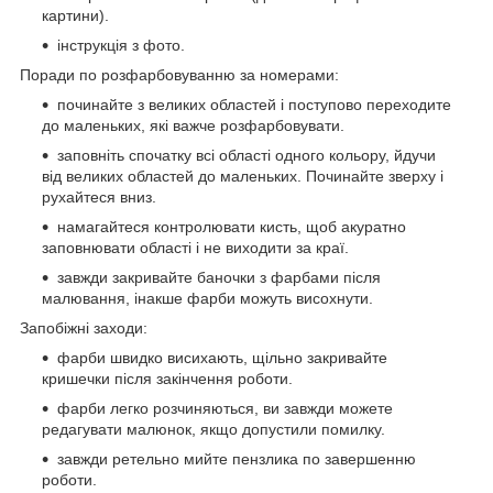
картини).
інструкція з фото.
Поради по розфарбовуванню за номерами:
починайте з великих областей і поступово переходите
до маленьких, які важче розфарбовувати.
заповніть спочатку всі області одного кольору, йдучи
від великих областей до маленьких. Починайте зверху і
рухайтеся вниз.
намагайтеся контролювати кисть, щоб акуратно
заповнювати області і не виходити за краї.
завжди закривайте баночки з фарбами після
малювання, інакше фарби можуть висохнути.
Запобіжні заходи:
фарби швидко висихають, щільно закривайте
кришечки після закінчення роботи.
фарби легко розчиняються, ви завжди можете
редагувати малюнок, якщо допустили помилку.
завжди ретельно мийте пензлика по завершенню
роботи.