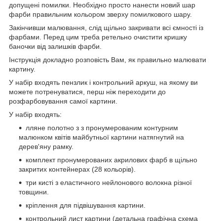
допущені помилки. Необхідно просто нанести новий шар
фарби правильним кольором зверху помилкового шару.
Закінчивши малювання, слід щільно закривати всі ємності із
фарбами. Перед цим треба ретельно очистити кришку
баночки від залишків фарби.
Інструкція докладно розповість Вам, як правильно малювати
картину.
У набір входять пензлик і контрольний аркуш, на якому ви
можете потренуватися, перш ніж переходити до
розфарбовування самої картини.
У набір входять:
лляне полотно з з пронумерованим контурним
малюнком квітів майбутньої картини натягнутий на
дерев'яну рамку.
комплект пронумерованих акрилових фарб в щільно
закритих контейнерах (28 кольорів).
три кисті з еластичного нейлонового волокна різної
товщини.
кріплення для підвішування картини.
контрольний лист картини (детальна графічна схема