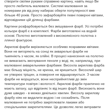
створити своїми руками справжню картину, навіть якщо Ви
просто любитель малювати. Системі малювання за
номерами рік від року набирає оберти популярності вже
більше 40 років. Просто зафарбовуйте певні поверхні квітами,
відповідними цій ділянці фарбами.
Картини розфарбовуються без змішування фарб. Усі потрібні
кольори фарб є в комплекті. Фарби виготовлені на водній
основі. Полотно виготовлений з високоякісного полотна з
лляної фактурою.
Акрилові фарби вирізняються особливо яскравими квітами.
Вони не вигоряють на сонці як акварельні фарби не
тьмяніють з часом, як олійні. В процесі нанесення на полотно
не вимагають змочування пензля у воді, як, наприклад, при
малюванні акварельними фарбами. Висохла акрилова фарба
має більшу міцність, не крихка, не кришиться. Висохлий шар
не утворює тріщин, а поверхня не відшаровується. З часом
фарби не морщаться, вони несприйнятливі до змін
температури повітря і вологості. Акрилові фарби практично не
мають запаху, що відрізняє їх від інших фарб. Висихають вони
дуже швидко - в межах декількох хвилин. Висохлу акрилову
фарбу ніяк не видалити водою і не соскаблить. Після
малювання не потрібно закріплювати лаками або
спеціальними закрепителями. Це дозволяє легко виправити