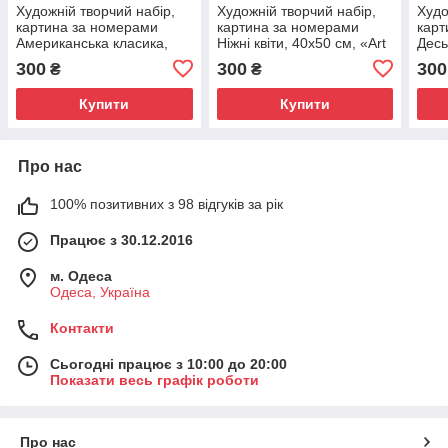
Художній творчий набір,
Художній творчий набір,
Худо
картина за номерами
картина за номерами
карт
Американська класика,
Ніжні квіти, 40x50 см, «Art
Десь
40x50 см, «Art Story»
Story» (AS0017)
«Art
300
300
300
₴
₴
(AS0526)
Купити
Купити
Про нас
100% позитивних з 98 відгуків за рік
Працює з 30.12.2016
м. Одеса
Одеса, Україна
Контакти
Сьогодні працює з 10:00 до 20:00
Показати весь графік роботи
Про нас