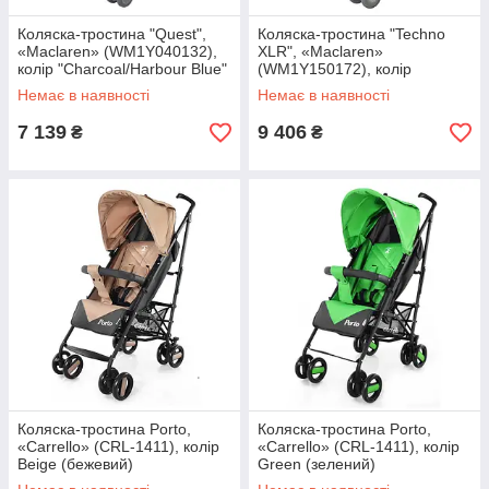
Коляска-тростина "Quest",
Коляска-тростина "Techno
«Maclaren» (WM1Y040132),
XLR", «Maclaren»
колір "Charcoal/Harbour Blue"
(WM1Y150172), колір
"Plum/Silver"
Немає в наявності
Немає в наявності
7 139
9 406
₴
₴
Коляска-тростина Porto,
Коляска-тростина Porto,
«Carrello» (CRL-1411), колір
«Carrello» (CRL-1411), колір
Beige (бежевий)
Green (зелений)