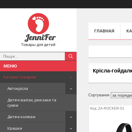
ГЛАВНАЯ
КА
Товары для детей
Крісла-гойдалк
Каталог товаров
Автокрісла
Дитячі валізи, рюкзаки та
сумки
ZA-ROCKER-01
Дитячі коляски
Іграшки