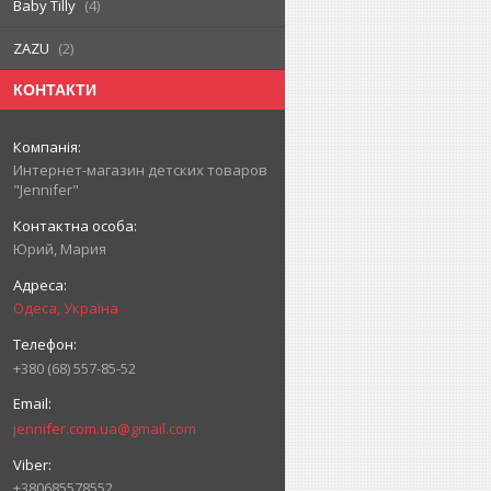
Baby Tilly
4
ZAZU
2
КОНТАКТИ
Интернет-магазин детских товаров
"Jennifer"
Юрий, Мария
Одеса, Україна
+380 (68) 557-85-52
jennifer.com.ua@gmail.com
+380685578552