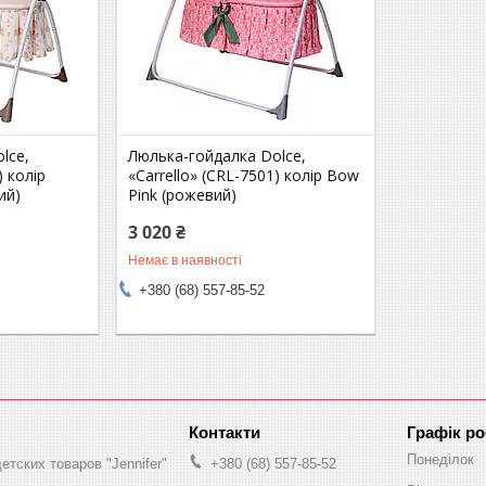
lce,
Люлька-гойдалка Dolce,
) колір
«Carrello» (CRL-7501) колір Bow
ий)
Pink (рожевий)
3 020 ₴
Немає в наявності
+380 (68) 557-85-52
Графік р
Понеділок
етских товаров "Jennifer"
+380 (68) 557-85-52