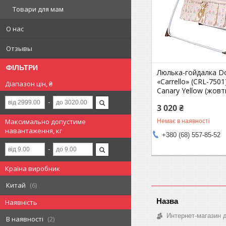
Товари для мам
О нас
Отзывы
ФІЛЬТРИ
Люлька-гойдалка Do
«Carrello» (CRL-7501
Діапазон цін, ₴
Canary Yellow (жовт
3 020 ₴
Максимально допустиме
Немає в наявності
навантаження, кг
+380 (68) 557-85-52
Країна виробник
Китай
6
Наявність
Интернет-магазин д
В наявності
2