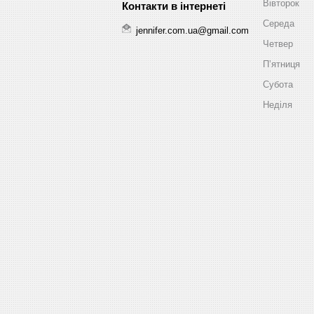
Вівторок
Середа
jennifer.com.ua@gmail.com
Четвер
Пʼятниця
Субота
Неділя