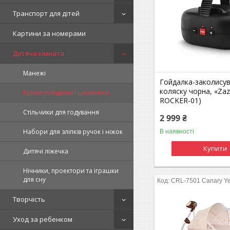
Транспорт для дітей
Картини за номерами
Дитяча кімната
Манежі
Гойдалка-заколисув
коляску чорна, «Zaz
Крісла-гойдалки і шезлонги
ROCKER-01)
Стільчики для годування
2 999 ₴
Набори для зліпків ручок і ніжок
В наявності
Купити
Дитячі ліжечка
Нічники, проектори та іграшки
для сну
CRL-7501 Canary Ye
Творчість
Уход за ребенком