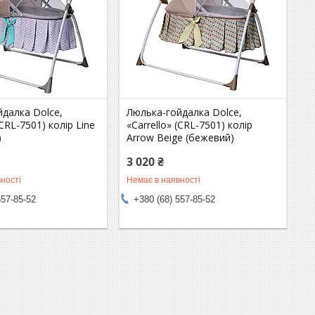
далка Dolce,
Люлька-гойдалка Dolce,
(CRL-7501) колір Line
«Carrello» (CRL-7501) колір
)
Arrow Beige (бежевий)
3 020 ₴
ності
Немає в наявності
557-85-52
+380 (68) 557-85-52