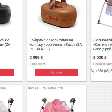
ач на
Гойдалка-заколисувач на
Люлька-гой
u» (ZA-
коляску коричнева, «Zazu» (ZA-
«Carrello» 
ROCKER-03)
Grey (сірий
2 999 ₴
3 020 ₴
В наявності
Немає в наяв
+380 (68) 
Купити
llow
CRL-7501 Bow Pink