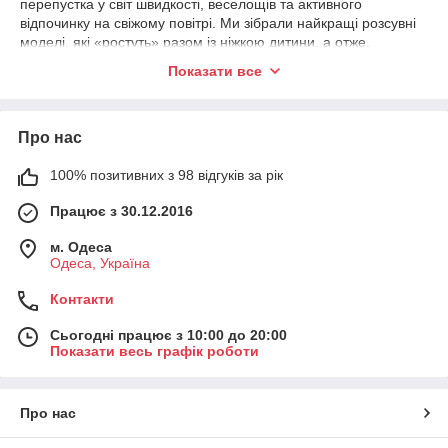
перепустка у світ швидкості, веселощів та активного
відпочинку на свіжому повітрі. Ми зібрали найкращі розсувні
моделі, які «ростуть» разом із ніжкою дитини, а отже,
слугуватимуть не один сезон!
Показати все
Кожна пара спроєктована з максимальною турботою про
безпеку: жорсткий черевик надійно фіксує гомілку,
захищаючи від травм, а м'яка амортизація забезпечує
Про нас
абсолютний комфорт із перших хвилин катання. Яскравий
дизайн, колеса, що світяться, і легкий накат — твоя дитина
точно буде в захваті!
100% позитивних з 98 відгуків за рік
Не відкладайте круті враження на потім. Замовляй дитячі
Працює з 30.12.2016
ролики прямо зараз за найкращою ціною та подаруй дитині
ідеальний активний сезон!
м. Одеса
Одеса, Україна
Контакти
Сьогодні працює з 10:00 до 20:00
Показати весь графік роботи
Про нас