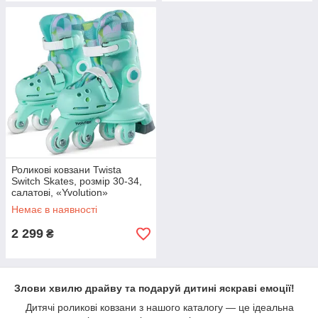
Роликові ковзани Twista
Switch Skates, розмір 30-34,
салатові, «Yvolution»
(YC01T4)
Немає в наявності
2 299
₴
Злови хвилю драйву та подаруй дитині яскраві емоції!
Дитячі роликові ковзани з нашого каталогу — це ідеальна