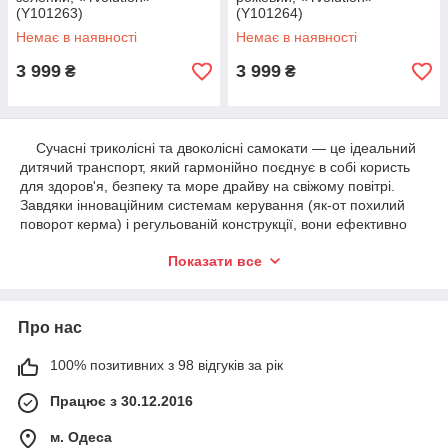
(Y101263)
(Y101264)
Немає в наявності
Немає в наявності
3 999
3 999
₴
₴
Сучасні триколісні та двоколісні самокати — це ідеальний
дитячий транспорт, який гармонійно поєднує в собі користь
для здоров'я, безпеку та море драйву на свіжому повітрі.
Завдяки інноваційним системам керування (як-от похилий
поворот керма) і регульованій конструкції, вони ефективно
тренують баланс, координацію рухів і зміцнюють опорно-
Показати все
руховий апарат дитини з найбільш ранніх років. Висока якість
матеріалів, міцні полегшені рами та яскраві світні колеса
перетворюють кожну прогулянку на безпечну та захопливу
подорож, допомагаючи дитині розвиватися активно та з
Про нас
задоволенням.
100% позитивних з 98 відгуків за рік
Працює з 30.12.2016
м. Одеса