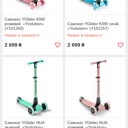
Самокат YGlider KIWI
рожевий, «Yvolution»
Самокат YGlider KIWI синій,
(Y101260)
«Yvolution» (Y101257)
Немає в наявності
Немає в наявності
2 699
2 699
₴
₴
Самокат YGlider NUA
Самокат YGlider NUA
зелений, «Yvolution»
рожевий, «Yvolution»