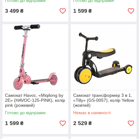
Готово до відправки
Готово до відправки
3 499
1 599
₴
₴
Самокат Havoc, «Miqilong by
Самокат трансформер 3 в 1,
2E» (HAVOC-125-PINK), колір
«Tilly» (GS-0057), колір Yellow
pink (рожевий)
(жовтий)
Готово до відправки
Немає в наявності
1 599
2 529
₴
₴