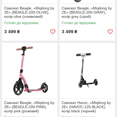
Самокат Beagle, «Miqilong by
Самокат Beagle, «Miqilong by
2E» (BEAGLE-200-OLIVE),
2E» (BEAGLE-200-GRAY),
колір olive (оливковий)
колір grey (сірий)
Готово до відправки
Готово до відправки
3 499
3 499
₴
₴
Самокат Beagle, «Miqilong by
Самокат Havoc, «Miqilong by
2E» (BEAGLE-200-PINK),
2E» (HAVOC-125-BLACK),
колір pink (рожевий)
колір black (чорний)