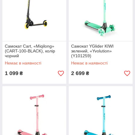
Самокат Cart, «Miqilong»
Самокат YGlider KIWI
(CART-100-BLACK), колір
зелений, «Yvolution»
чорний
(Y101259)
Немає в наявності
Немає в наявності
1 099
2 699
₴
₴