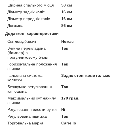
Ширина спального місця
38 см
Діаметр задніх коліс
16 см
Діаметр передніх коліс
16 см
Довжина
86 см
Додаткові характеристики
Світловідбивачі
Немає
Знімна перекладина
Так
(бампер) в
прогулянковому блоці
Горизонтальне положення
Так
спинки
Гальмівна система
Заднє стоянкове гальмо
коляски
Безшумне регулювання
Так
капюшона
Максимальний кут нахилу
170 град.
спинки
Регулювання висоти ручки
Ні
Регульована підніжка
Так
Торговельна марка
Carrello