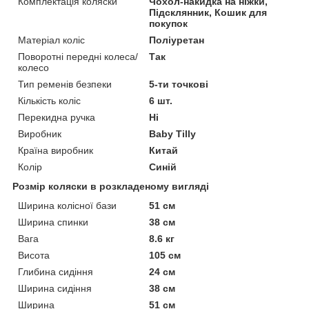
Комплектація коляски
Чохол-накидка на ніжки,
Підсклянник, Кошик для
покупок
Матеріал коліс
Поліуретан
Поворотні передні колеса/
Так
колесо
Тип ременів безпеки
5-ти точкові
Кількість коліс
6 шт.
Перекидна ручка
Ні
Виробник
Baby Tilly
Країна виробник
Китай
Колір
Синій
Розмір коляски в розкладеному вигляді
Ширина колісної бази
51 см
Ширина спинки
38 см
Вага
8.6 кг
Висота
105 см
Глибина сидіння
24 см
Ширина сидіння
38 см
Ширина
51 см