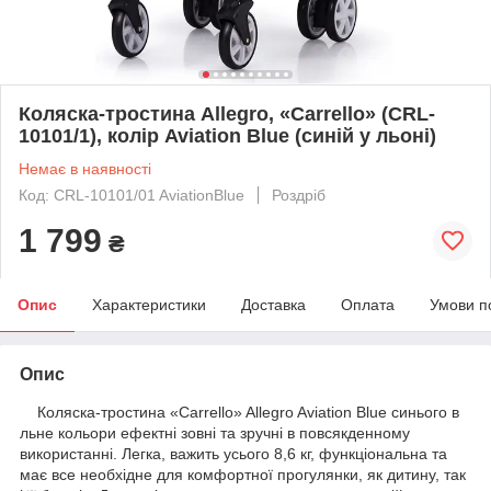
Коляска-тростина Allegro, «Carrello» (CRL-
10101/1), колір Aviation Blue (синій у льоні)
Немає в наявності
Код: CRL-10101/01 AviationBlue
Роздріб
1 799
₴
Опис
Характеристики
Доставка
Оплата
Умови п
Опис
Коляска-тростина «Carrello» Allegro Aviation Blue синього в
льне кольори ефектні зовні та зручні в повсякденному
використанні. Легка, важить усього 8,6 кг, функціональна та
має все необхідне для комфортної прогулянки, як дитину, так