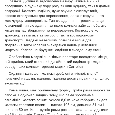
і її батьків. Дитина із задоволенням вирушатиме в ній на
прогулянки в будь-яку пору року як біля будинку, так і в дальні
подорожі. Коляска надійна, дуже зручна в експлуатації,
просто складається для перенесення, легка в керуванні та
має чудову маневровість. Тип складання — тростина, а це
класичний тип складання, за якого коляска займає небагато
місця під час зберігання та перевезення. Коляску легко
транспортувати як в автомобілі, так і в громадському
транспорті. Завдяки невеликим розмірам місце для
зберігання такої коляски знайдеться навіть у невеликій
квартирі. Колеса не бруднять сидіння в складеному стані.
Особливістю моделі є не тільки просторе посадкове місце,
а й оригінальний стильний дизайн, який виділяє цю модель
серед інших колясок торгової марки «Carrello».
Сидіння і капюшон коляски зроблені з якісної, міцної,
приємної на дотик тканини. Тканина досить практична під час
експлуатації.
Рама міцна, має оригінальну форму. Труба рами широка та
плоска. Водночас завдяки тому, що рама зроблена з
алюмінію, коляска важить усього 8,6 кг, хоча габарити як для
коляски-тростини великі — висота 105 см, довжина 81 см і
ширина 50 см. Конструкція рами розрахована на вагу дитини
до 15 кілограмів. Головні її особливості — це стильний