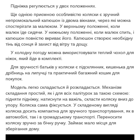
Підніжка регулюється у двох положеннях.
Ще однією приємною особливістю коляски є зручний
непромокальний капюшон із двома вікнами, через які можна
спостерігати за малюком. У верхньому положенні, коли
малюк їде сидячи. У нижньому положенні, коли малюк спить, і
капюшон повністю вкриває його. Капюшон створює необхідну
тінь від сонця й захист від вітру та дощу.
У холодну погоду можна використовувати теплий чохол для
ніжок, який йде в комплекті.
Для зручності батьків у коляски є підсклянник, кишенька для
дрібниць на липучці та практичний багажний кошик для
покупок.
Модель легко складається й розкладається. Механізм
складання простий, як і для всіх палітурок за такою схемою:
підняти підніжку, натиснути на важіль, скласти коляску вниз до
упору. Коляска сама фіксується. У складеному вигляді
коляска досить компактна для зручного транспортування, як в
автомобілі, так і в громадському транспорті. Переносити
коляску зручно за бічну ручку. Займає мало місця для
зберігання дому.