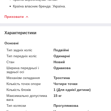
Країна власник бренда: Україна.
Приховати
Характеристики
Основні
Тип задніх коліс
Подвійні
Тип передніх коліс
Одинарні
Стан
Новий
Ширина передньої і
Однакова
задньої осі
Механізм складання
Тростина
Кількість точок опори
Чотири точки
Кількість блоків
1 (Для однієї дитини)
Максимально допустима
15 кг
вага
Тип коляски
Прогулянкова