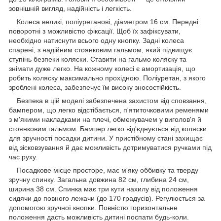
зовнішній вигляд, надійність і легкість.
Колеса великі, поліуретанові, діаметром 16 см. Передні
поворотні з можливістю фіксації. Щоб їх зафіксувати,
необхідно натиснути всього одну кнопку. Задні колеса
спарені, з надійним стоянковим гальмом, який підвищує
ступінь безпеки коляски. Ставити на гальмо коляску та
знімати дуже легко. На кожному колесі є амортизація, що
робить коляску максимально прохідною. Поліуретан, з якого
зроблені колеса, забезпечує їм високу зносостійкість.
Безпека в цій моделі забезпечена захистом від сповзання,
бампером, що легко відстібається, п'ятиточковими ременями
з м'якими накладками на плечі, обмежувачем у виголов'я й
стоянковим гальмом. Бампер легко від'єднується від коляски
для зручності посадки дитини. У пристібному стані захищає
від зісковзування й дає можливість дотримуватися ручками під
час руху.
Посадкове місце просторе, має м'яку оббивку та тверду
зручну спинку. Загальна довжина 82 см, глибина 24 см,
ширина 38 см. Спинка має три кути нахилу від положення
сидячи до повного лежачи (до 170 градусів). Регулюється за
допомогою зручної кнопки. Повністю горизонтальне
положення дасть можливість дитині поспати будь-коли.