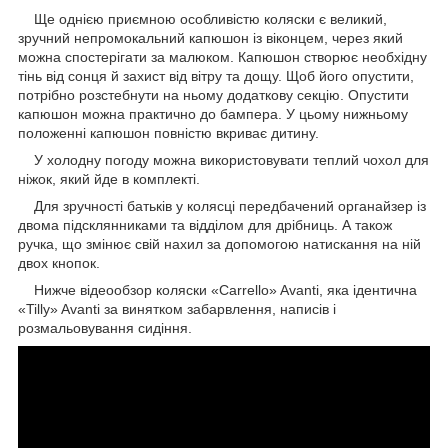
Ще однією приємною особливістю коляски є великий,
зручний непромокальний капюшон із віконцем, через який
можна спостерігати за малюком. Капюшон створює необхідну
тінь від сонця й захист від вітру та дощу. Щоб його опустити,
потрібно розстебнути на ньому додаткову секцію. Опустити
капюшон можна практично до бампера. У цьому нижньому
положенні капюшон повністю вкриває дитину.
У холодну погоду можна використовувати теплий чохол для
ніжок, який йде в комплекті.
Для зручності батьків у колясці передбачений органайзер із
двома підсклянниками та відділом для дрібниць. А також
ручка, що змінює свій нахил за допомогою натискання на ній
двох кнопок.
Нижче відеообзор коляски «Carrello» Avanti, яка ідентична
«Tilly» Avanti за винятком забарвлення, написів і
розмальовування сидіння.