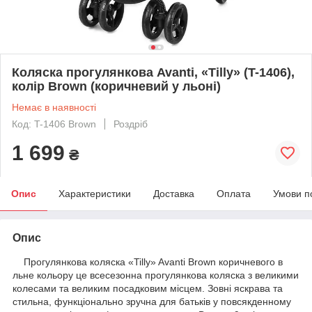
Коляска прогулянкова Avanti, «Tilly» (T-1406),
колір Brown (коричневий у льоні)
Немає в наявності
Код: T-1406 Brown
Роздріб
1 699
₴
Опис
Характеристики
Доставка
Оплата
Умови п
Опис
Прогулянкова коляска «Tilly» Avanti Brown коричневого в
льне кольору це всесезонна прогулянкова коляска з великими
колесами та великим посадковим місцем. Зовні яскрава та
стильна, функціонально зручна для батьків у повсякденному