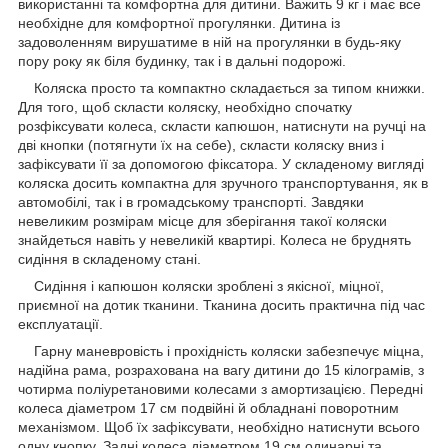
використанні та комфортна для дитини. Важить 9 кг і має все
необхідне для комфортної прогулянки. Дитина із
задоволенням вирушатиме в ній на прогулянки в будь-яку
пору року як біля будинку, так і в дальні подорожі.
Коляска просто та компактно складається за типом книжки.
Для того, щоб скласти коляску, необхідно спочатку
розфіксувати колеса, скласти капюшон, натиснути на ручці на
дві кнопки (потягнути їх на себе), скласти коляску вниз і
зафіксувати її за допомогою фіксатора. У складеному вигляді
коляска досить компактна для зручного транспортування, як в
автомобілі, так і в громадському транспорті. Завдяки
невеликим розмірам місце для зберігання такої коляски
знайдеться навіть у невеликій квартирі. Колеса не бруднять
сидіння в складеному стані.
Сидіння і капюшон коляски зроблені з якісної, міцної,
приємної на дотик тканини. Тканина досить практична під час
експлуатації.
Гарну маневровість і прохідність коляски забезпечує міцна,
надійна рама, розрахована на вагу дитини до 15 кілограмів, з
чотирма поліуретановими колесами з амортизацією. Передні
колеса діаметром 17 см подвійні й обладнані поворотним
механізмом. Щоб їх зафіксувати, необхідно натиснути всього
одну кнопку. Задні колеса діаметром 19 см одинарні та