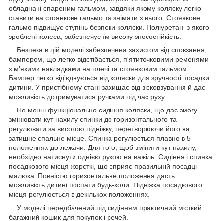
обладнані спареним гальмом, завдяки якому коляску легко
ставити на стоянкове гальмо та знімати з нього. Стоянкове
гальмо підвищує ступінь безпеки коляски. Поліуретан, з якого
зроблені колеса, забезпечує їм високу зносостійкість.
Безпека в цій моделі забезпечена захистом від сповзання,
бампером, що легко відстібається, п'ятиточковими ременями
з м'якими накладками на плечі та стоянковим гальмом.
Бампер легко від'єднується від коляски для зручності посадки
дитини. У пристібному стані захищає від зісковзування й дає
можливість дотримуватися ручками під час руху.
Не менш функціонально сидіння коляски, що дає змогу
змінювати кут нахилу спинки до горизонтального та
регулювати за висотою підніжку, перетворюючи його на
затишне спальне місце. Спинка регулюється плавно в 5
положеннях до лежачи. Для того, щоб змінити кут нахилу,
необхідно натиснути однією рукою на важіль. Сидіння і спинка
посадкового місця жорсткі, що сприяє правильній посадці
малюка. Повністю горизонтальне положення дасть
можливість дитині поспати будь-коли. Підніжка посадкового
місця регулюється в декількох положеннях.
У моделі передбачений під сидінням практичний місткий
багажний кошик для покупок і речей.