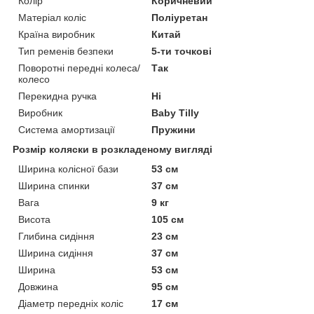
Колір
Коричневий
Матеріал коліс
Поліуретан
Країна виробник
Китай
Тип ременів безпеки
5-ти точкові
Поворотні передні колеса/
Так
колесо
Перекидна ручка
Ні
Виробник
Baby Tilly
Система амортизації
Пружини
Розмір коляски в розкладеному вигляді
Ширина колісної бази
53 см
Ширина спинки
37 см
Вага
9 кг
Висота
105 см
Глибина сидіння
23 см
Ширина сидіння
37 см
Ширина
53 см
Довжина
95 см
Діаметр передніх коліс
17 см