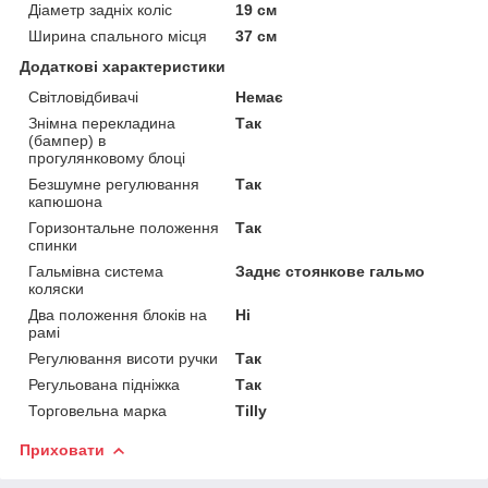
Діаметр задніх коліс
19 см
Ширина спального місця
37 см
Додаткові характеристики
Світловідбивачі
Немає
Знімна перекладина
Так
(бампер) в
прогулянковому блоці
Безшумне регулювання
Так
капюшона
Горизонтальне положення
Так
спинки
Гальмівна система
Заднє стоянкове гальмо
коляски
Два положення блоків на
Ні
рамі
Регулювання висоти ручки
Так
Регульована підніжка
Так
Торговельна марка
Tilly
Приховати