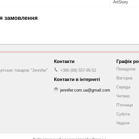
ArtStory
я замовлення
Графік р
Понеділок
етских товаров "Jennifer"
+380 (68) 557-85-52
Вівторок
Середа
jennifer.com.ua@gmail.com
Четвер
Пʼятниця
Субота
Неділя