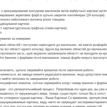
 з пронумерованим контурним малюнком квітів майбутньої картини натягн
ерованих акрилових фарб в щільно закритих контейнерах (24 кольори).
стичного нейлонового волокна різної товщини.
ідвішування картини.
т картини (детальна графічна схема картини).
о.
уванню за номерами:
иких областей і поступово переходите до маленьких, які важче розфарбо
тку всі області одного кольору, йдучи від великих областей до маленьких
тролювати кисть, щоб акуратно заповнювати області і не виходити за кра
йте баночки з фарбами після малювання, інакше фарби можуть висохнут
сихають, щільно закривайте кришечки після закінчення роботи.
зчиняються, ви завжди можете редагувати малюнок, якщо допустили пом
о мийте пензлика по завершенню роботи.
ипографічної помилки, логічно перевіряйте колір і номер баночки з фарбо
м - это увлекательнейший процесс. Попробовав его один раз, вы уже н
решаетесь от окружающего мира, теперь существуют только Вы и холст,
те сотворена чудная картина – Ваша Картина! Со временем, прочувство
 разукрашиваемые картины, ведь никто не запрещает экспериментировать
т этот вид досуга как терапию во время осенних и зимних депрессий.