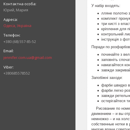
У набір входять:
Юрий, Мария
лляне полотно з
комплект пронум
три кисті з ела
Одеса, Україна
кріплення для п
контрольний лис
інструкція з фот
+380 (68) 557-85-52
Поради по розфарбов
починайте з вел
jennifer.com.ua@gmail.com
заповніть споча
намагайтеся кон
завжди закрива
+380685578552
Запобіжні заходи:
фарби швидко ви
фарби легко ро
завжди ретельн
остерігайтеся т
Рисование по номера
движением – и вы от
немножко – и на холс
собственные нотки в
многие врачи советую