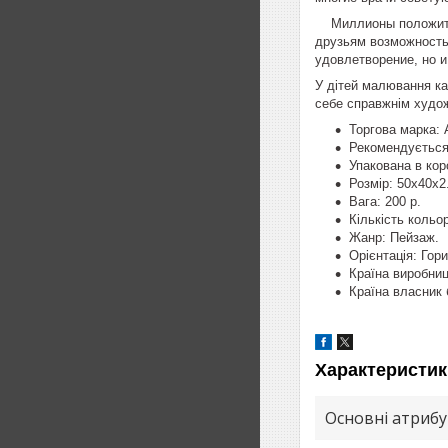
Миллионы положитель
друзьям возможность
удовлетворение, но 
У дітей малювання ка
себе справжнім худо
Торгова марка: A
Рекомендується 
Упакована в кор
Розмір: 50х40х2
Вага: 200 р.
Кількість кольор
Жанр: Пейзаж.
Орієнтація: Гор
Країна виробниц
Країна власник 
Характеристик
Основні атриб