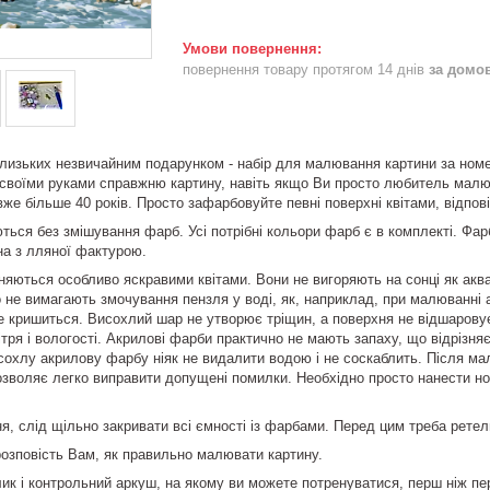
повернення товару протягом 14 днів
за домо
лизьких незвичайним подарунком - набір для малювання картини за номер
своїми руками справжню картину, навіть якщо Ви просто любитель малю
вже більше 40 років. Просто зафарбовуйте певні поверхні квітами, відпов
ься без змішування фарб. Усі потрібні кольори фарб є в комплекті. Фарб
на з лляної фактурою.
няються особливо яскравими квітами. Вони не вигоряють на сонці як аква
о не вимагають змочування пензля у воді, як, наприклад, при малюванн
 не кришиться. Висохлий шар не утворює тріщин, а поверхня не відшаров
ітря і вологості. Акрилові фарби практично не мають запаху, що відрізн
сохлу акрилову фарбу ніяк не видалити водою і не соскаблить. Після м
озволяє легко виправити допущені помилки. Необхідно просто нанести 
, слід щільно закривати всі ємності із фарбами. Перед цим треба ретел
розповість Вам, як правильно малювати картину.
лик і контрольний аркуш, на якому ви можете потренуватися, перш ніж п