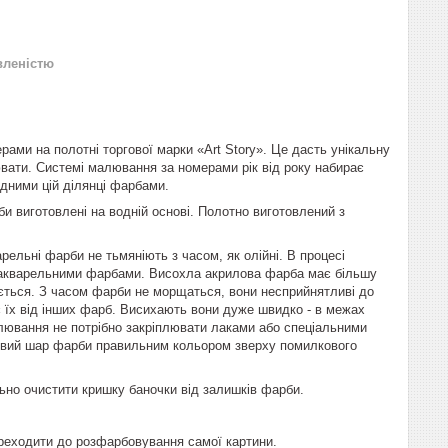
вленістю
ами на полотні торгової марки «Art Story». Це дасть унікальну
вати. Системі малювання за номерами рік від року набирає
ідними цій ділянці фарбами.
и виготовлені на водній основі. Полотно виготовлений з
рельні фарби не тьмяніють з часом, як олійні. В процесі
і акварельними фарбами. Висохла акрилова фарба має більшу
ується. З часом фарби не морщаться, вони несприйнятливі до
яє їх від інших фарб. Висихають вони дуже швидко - в межах
алювання не потрібно закріплювати лаками або спеціальними
новий шар фарби правильним кольором зверху помилкового
ьно очистити кришку баночки від залишків фарби.
ереходити до розфарбовування самої картини.