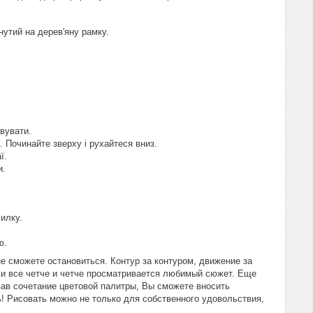
утий на дерев'яну рамку.
вувати.
. Починайте зверху і рухайтеся вниз.
ї.
и.
илку.
ю.
е сможете остановиться. Контур за контуром, движение за
 и все четче и четче просматривается любимый сюжет. Еще
вав сочетание цветовой палитры, Вы сможете вносить
! Рисовать можно не только для собственного удовольствия,