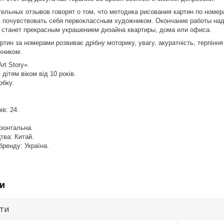
ных отзывов говорят о том, что методика рисования картин по номера
 почувствовать себя первоклассным художником. Окончание работы над
и станет прекрасным украшением дизайна квартиры, дома или офиса.
ртин за номерами розвиває дрібну моторику, увагу, акуратність, терпінн
жником.
rt Story».
дітям віком від 10 років.
обку.
.
ів: 24.
изонтальна.
тва: Китай.
бренду: Україна.
и
ути