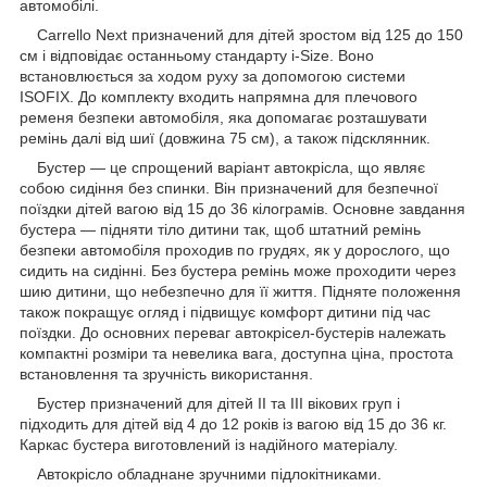
автомобілі.
Carrello Next призначений для дітей зростом від 125 до 150
см і відповідає останньому стандарту i-Size. Воно
встановлюється за ходом руху за допомогою системи
ISOFIX. До комплекту входить напрямна для плечового
ременя безпеки автомобіля, яка допомагає розташувати
ремінь далі від шиї (довжина 75 см), а також підсклянник.
Бустер — це спрощений варіант автокрісла, що являє
собою сидіння без спинки. Він призначений для безпечної
поїздки дітей вагою від 15 до 36 кілограмів. Основне завдання
бустера — підняти тіло дитини так, щоб штатний ремінь
безпеки автомобіля проходив по грудях, як у дорослого, що
сидить на сидінні. Без бустера ремінь може проходити через
шию дитини, що небезпечно для її життя. Підняте положення
також покращує огляд і підвищує комфорт дитини під час
поїздки. До основних переваг автокрісел-бустерів належать
компактні розміри та невелика вага, доступна ціна, простота
встановлення та зручність використання.
Бустер призначений для дітей II та III вікових груп і
підходить для дітей від 4 до 12 років із вагою від 15 до 36 кг.
Каркас бустера виготовлений із надійного матеріалу.
Автокрісло обладнане зручними підлокітниками.