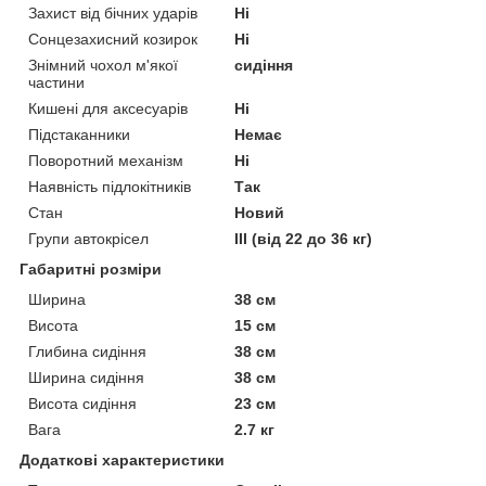
Захист від бічних ударів
Ні
Сонцезахисний козирок
Ні
Знімний чохол м'якої
сидіння
частини
Кишені для аксесуарів
Ні
Підстаканники
Немає
Поворотний механізм
Ні
Наявність підлокітників
Так
Стан
Новий
Групи автокрісел
III (від 22 до 36 кг)
Габаритні розміри
Ширина
38 см
Висота
15 см
Глибина сидіння
38 см
Ширина сидіння
38 см
Висота сидіння
23 см
Вага
2.7 кг
Додаткові характеристики