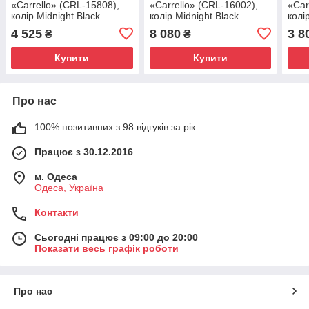
«Carrello» (CRL-15808),
«Carrello» (CRL-16002),
«Car
колір Midnight Black
колір Midnight Black
колі
(полінучно-чорний)
(полінучно-чорний)
4 525
8 080
3 8
₴
₴
Купити
Купити
Про нас
100% позитивних з 98 відгуків за рік
Працює з 30.12.2016
м. Одеса
Одеса, Україна
Контакти
Сьогодні працює з 09:00 до 20:00
Показати весь графік роботи
Про нас