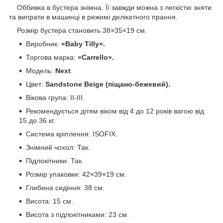
Оббивка в бустера знімна. Її завжди можна з легкістю зняти
та випрати в машинці в режимі делікатного прання.
Розмір бустера становить 38×35×19 см.
Виробник:
«Baby Tilly».
Торгова марка:
«Carrello».
Модель:
Next
.
Цвет:
Sandstone Beige (піщано-бежевий).
Вікова група: II-III.
Рекомендується дітям віком від 4 до 12 років вагою від
15 до 36 кг.
Система кріплення: ISOFIX.
Знімний чохол: Так.
Підлокітники: Так.
Розмір упаковки: 42×39×19 см.
Глибина сидіння: 38 см.
Висота: 15 см.
Висота з підлокітниками: 23 см.