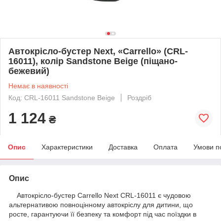
Автокрісло-бустер Next, «Carrello» (CRL-
16011), колір Sandstone Beige (піщано-
бежевий)
Немає в наявності
Код: CRL-16011 Sandstone Beige
Роздріб
1 124
₴
Опис
Характеристики
Доставка
Оплата
Умови п
Опис
Автокрісло-бустер Carrello Next CRL-16011 є чудовою
альтернативою повноцінному автокріслу для дитини, що
росте, гарантуючи її безпеку та комфорт під час поїздки в