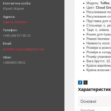
Модель:
Toffee
.
Цвет:
Cloud Gre
Юрий, Мария
Регулювання по 
Регулювання спи
Підставка для н
Одеса, Україна
Стільниця: є, р
Таця: є, знімна.
Кошик для іграш
+380 (68) 557-85-52
Ремені безпеки: 
Наявність коліс:
Розміри в розкл
jennifer.com.ua@gmail.com
Розміри в склад
Розмір упаковки
Вага брутто: 10,7
+380685578552
Країна виробниц
Країна власник 
Характеристик
Основні
Виробник