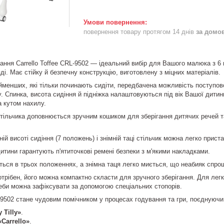
повернення товару протягом 14 днів
за домо
ня Carrello Toffee CRL-9502 — ідеальний вибір для Вашого малюка з 6 м
ді. Має стійку й безпечну конструкцію, виготовлену з міцних матеріалів.
енших, які тільки починають сидіти, передбачена можливість поступово
. Спинка, висота сидіння й підніжка налаштовуються під вік Вашої дит
за кутом нахилу.
льчика доповнюється зручним кошиком для зберігання дитячих речей та 
 висоті сидіння (7 положень) і знімній таці стільчик можна легко приста
ини гарантують п'ятиточкові ремені безпеки з м'якими накладками.
ся в трьох положеннях, а знімна таця легко миється, що неабияк спро
рібен, його можна компактно скласти для зручного зберігання. Для лег
реби можна зафіксувати за допомогою спеціальних стопорів.
9502 стане чудовим помічником у процесах годування та гри, поєднуючи
 Tilly»
.
«Carrello»
.