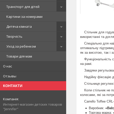
Транспорт для дітей
Картини за номерами
Дитяча кімната
Стільчик для годуван
Творчість
використанні та догля
Спеціально для найм
Уход за ребенком
оптимальну підтримку
як за висотою, так і 
Товари для мам
Функціональність сті
на рамі.
О нас
Завдяки регульованій
Отзывы
Надійну фіксацію дит
Стільниця регулюєть
КОНТАКТИ
Коли стільчик не пот
колесами, які за пот
Carrello Toffee CRL-
Интернет-магазин детских товаров
Виробник:
«Baby
"Jennifer"
Торгова марка: