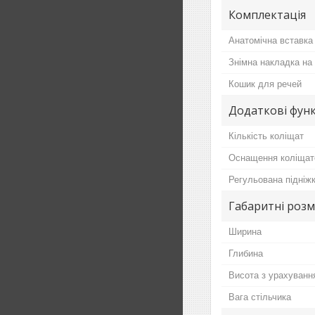
Комплектація
Анатомічна вставка 
Знімна накладка на
Кошик для речей
Додаткові функ
Кількість коліщат
Оснащення коліщато
Регульована підніж
Габаритні розм
Ширина
Глибина
Висота з урахуванн
Вага стільчика