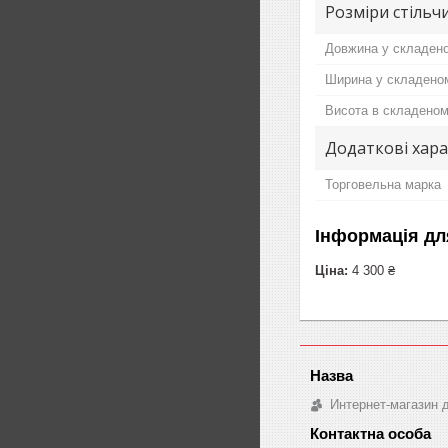
Розміри стільч
Довжина у складено
Ширина у складеном
Висота в складеном
Додаткові хар
Торговельна марка
Інформація дл
Ціна:
4 300 ₴
Интернет-магазин д