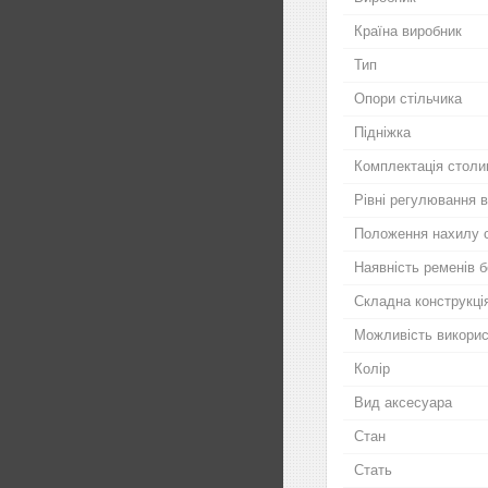
Країна виробник
Тип
Опори стільчика
Підніжка
Комплектація столи
Рівні регулювання в
Положення нахилу 
Наявність ременів 
Складна конструкція
Можливість використ
Колір
Вид аксесуара
Стан
Стать