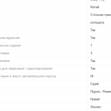
Китай
Стільчик-тра
коліщата
Так
ком-підносом
Так
исоти сидіння
7
спинки
3
безпеки
Так
 для зберігання і транспортування
Так
ання в якості автомобільного крісла
Ні
Сірий
Піднос, Реме
Новий
Унісекс