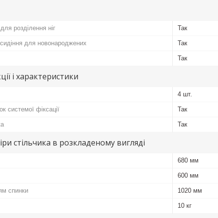
для розділення ніг
Так
 сидіння для новонароджених
Так
Так
ції і характеристики
4 шт.
к системої фіксації
Так
ка
Так
іри стільчика в розкладеному вигляді
680 мм
600 мм
ям спинки
1020 мм
10 кг