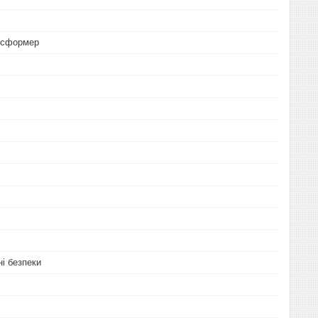
нсформер
ні безпеки