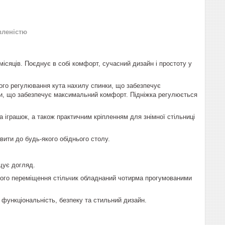
вленістю
ісяців. Поєднує в собі комфорт, сучасний дизайн і простоту у
го регулювання кута нахилу спинки, що забезпечує
ини, що забезпечує максимальний комфорт. Підніжка регулюється
іграшок, а також практичним кріпленням для знімної стільниці
вити до будь-якого обіднього столу.
щує догляд.
кого переміщення стільчик обладнаний чотирма прогумованими
 функціональність, безпеку та стильний дизайн.