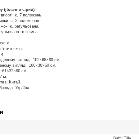
y (jблачно-сірий)/
висоті: є, 7 положень.
нки: є, 3 положення.
іжок: є, регульована.
егульована та знімна.
ок: є.
п'ятиточкові.
 є.
аденому вигляді: 102×68×60 см.
еному вигляді: 100×30×60 см.
: 61×32×60 см.
 кг.
тва: Китай.
бренда: Україна.
и
Baby Tilly