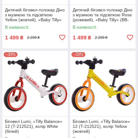
Дитячий біговел-толокар Діно
Дитячий біговел-толокар Діно
з музикою та підсвіткою
з музикою та підсвіткою Rose
Yellow (жовтий), «Baby Tilly»
(рожевий), «Baby Tilly» (BB-
(BB-0008)
0008 Rose)
В наявності
В наявності
1 499
1 499
₴
₴
2 299 ₴
2 299 ₴
–33%
–33%
Біговел Lumi, «Tilly Balance»
Біговел Lumi, «Tilly Balance»
12 (T-212521), колір White
12 (T-212521), колір Yellow
(білий)
(жовтий)