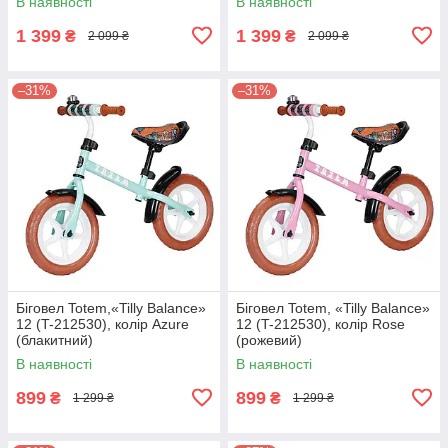
В наявності
В наявності
1 399
1 399
₴
₴
2 099 ₴
2 099 ₴
–31%
–31%
Біговел Totem,«Tilly Balance»
Біговел Totem, «Tilly Balance»
12 (T-212530), колір Azure
12 (T-212530), колір Rose
(блакитний)
(рожевий)
В наявності
В наявності
899
899
₴
₴
1 299 ₴
1 299 ₴