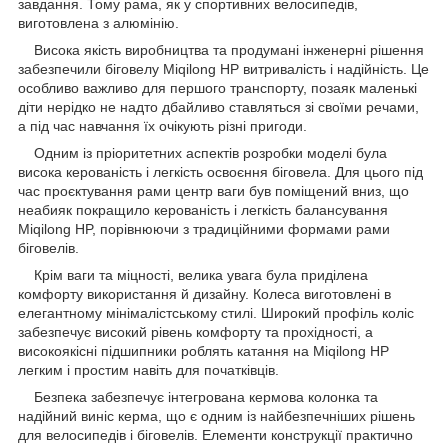
завдання. Тому рама, як у спортивних велосипедів,
виготовлена з алюмінію.
Висока якість виробництва та продумані інженерні рішення
забезпечили біговелу Miqilong HP витривалість і надійність. Це
особливо важливо для першого транспорту, позаяк маленькі
діти нерідко не надто дбайливо ставляться зі своїми речами,
а під час навчання їх очікують різні пригоди.
Одним із пріоритетних аспектів розробки моделі була
висока керованість і легкість освоєння біговела. Для цього під
час проєктування рами центр ваги був поміщений вниз, що
неабияк покращило керованість і легкість балансування
Miqilong HP, порівнюючи з традиційними формами рами
біговелів.
Крім ваги та міцності, велика увага була приділена
комфорту використання й дизайну. Колеса виготовлені в
елегантному мінімалістському стилі. Широкий профіль коліс
забезпечує високий рівень комфорту та прохідності, а
високоякісні підшипники роблять катання на Miqilong HP
легким і простим навіть для початківців.
Безпека забезпечує інтегрована кермова колонка та
надійний виніс керма, що є одним із найбезпечніших рішень
для велосипедів і біговелів. Елементи конструкції практично