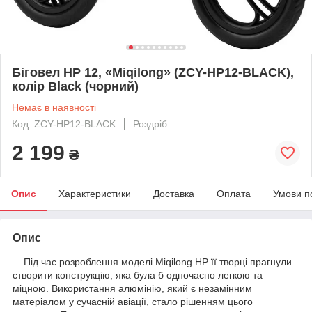
Біговел HP 12, «Miqilong» (ZCY-HP12-BLACK),
колір Black (чорний)
Немає в наявності
Код: ZCY-HP12-BLACK
Роздріб
2 199
₴
Опис
Характеристики
Доставка
Оплата
Умови п
Опис
Під час розроблення моделі Miqilong HP її творці прагнули
створити конструкцію, яка була б одночасно легкою та
міцною. Використання алюмінію, який є незамінним
матеріалом у сучасній авіації, стало рішенням цього