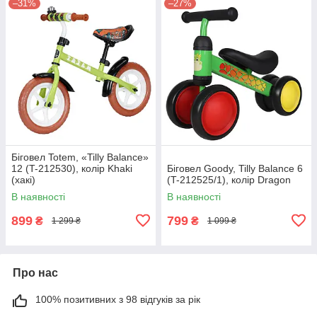
–31%
–27%
Біговел Totem, «Tilly Balance»
12 (T-212530), колір Khaki
Біговел Goody, Tilly Balance 6
(хакі)
(T-212525/1), колір Dragon
В наявності
В наявності
899
799
₴
₴
1 299 ₴
1 099 ₴
Про нас
100% позитивних з 98 відгуків за рік