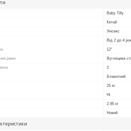
ути
Baby Tilly
Китай
Унісекс
Від 2 до 4 ро
ка
12"
ння рами
Вуглецева ст
овела
2
Блакитний
25 кг
Ні
2.95 кг
Новий
актеристики