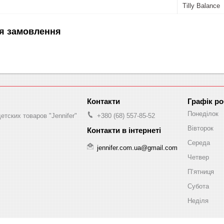
Tilly Balance
я замовлення
Графік р
Понеділок
етских товаров "Jennifer"
+380 (68) 557-85-52
Вівторок
Середа
jennifer.com.ua@gmail.com
Четвер
Пʼятниця
Субота
Неділя