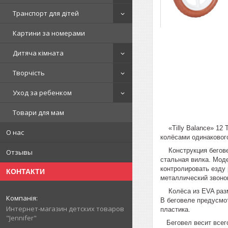
Транспорт для дітей
Картини за номерами
Дитяча кімната
Творчість
Уход за ребенком
Товари для мам
«Tilly Balance» 12 T
О нас
колёсами одинакового
Конструкция беговел
Отзывы
стальная вилка. Мод
контролировать езду
КОНТАКТИ
металлический звоно
Колёса из EVA разме
В беговеле предусмот
Интернет-магазин детских товаров
пластика.
"Jennifer"
Беговел весит всего 