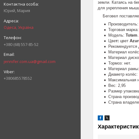
земли. Катаясь на б
для укрепления мышц
Юрий, Мария
Беговел поставляет
Производитель
Одеса, Україна
Торговая марка
Модель:
Totem
.
Цве
т:
цвет
Azur
+380 (68) 557-85-52
Рекомендуется д
Материал колёс
Материал диско
jennifer.com.ua@gmail.com
Тормоз: нет.
Материал рамы:
Диаметр колёс: 
+380685578552
Максимальная на
Вес: 2,95
Размер упаковк
Страна производ
Страна владеле
Характеристик