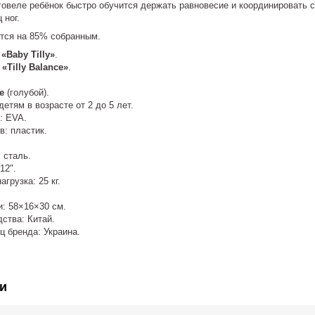
еговеле ребёнок быстро обучится держать равновесие и координировать
 ног.
ся на 85% собранным.
:
«Baby Tilly»
.
:
«Tilly Balance»
.
e
(голубой).
етям в возрасте от 2 до 5 лет.
: EVA.
в: пластик.
 сталь.
12".
грузка: 25 кг.
и: 58×16×30 см.
ства: Китай.
ц бренда: Украина.
и