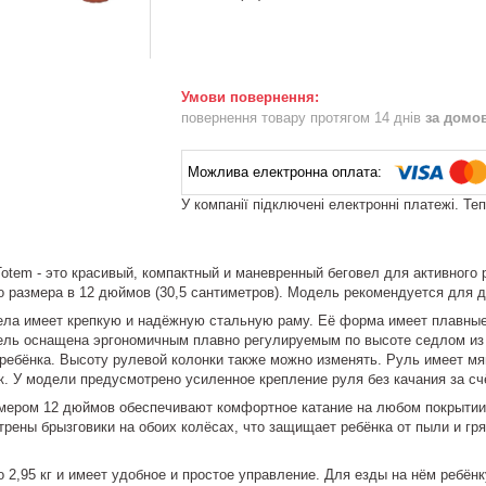
повернення товару протягом 14 днів
за домо
У компанії підключені електронні платежі. Те
otem - это красивый, компактный и маневренный беговел для активного
 размера в 12 дюймов (30,5 сантиметров). Модель рекомендуется для де
а имеет крепкую и надёжную стальную раму. Её форма имеет плавные и
ель оснащена эргономичным плавно регулируемым по высоте седлом из
 ребёнка. Высоту рулевой колонки также можно изменять. Руль имеет м
к. У модели предусмотрено усиленное крепление руля без качания за с
ром 12 дюймов обеспечивают комфортное катание на любом покрытии и
рены брызговики на обоих колёсах, что защищает ребёнка от пыли и гр
2,95 кг и имеет удобное и простое управление. Для езды на нём ребёнк