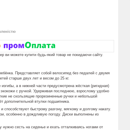
вленістю
пер ви можете купити будь-який товар не покидаючи сайту.
 ребёнка. Представляет собой велосипед без педалей с двумя
тей старше двух лет и весом до 25 кг.
згибы, а в нижней части предусмотрена жёсткая (ригидная)
 экокожи с ручкой. Удерживая последнюю, взрослому удобно
ягкие не скользящие прорезиненные ручки и небольшой
чёт дополнительной втулки подшипника.
 способствуют быстрому разгону, мягкому и долгому накату.
язи, особенно в дождливую погоду. Диски выполнены из
у нужно сесть на сиденье и ехать отталкиваясь ногами от