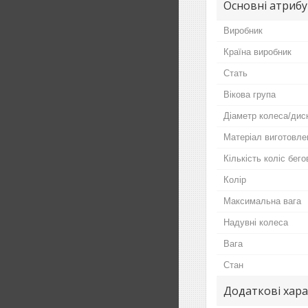
Основні атриб
Виробник
Країна виробник
Стать
Вікова група
Діаметр колеса/дис
Матеріал виготовле
Кількість коліс бег
Колір
Максимальна вага
Надувні колеса
Вага
Стан
Додаткові хар