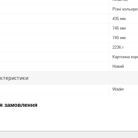
Різні кольори
435 мм
745 мм
745 мм
2236 г
Картонна кор
Новий
актеристики
Wader
я замовлення