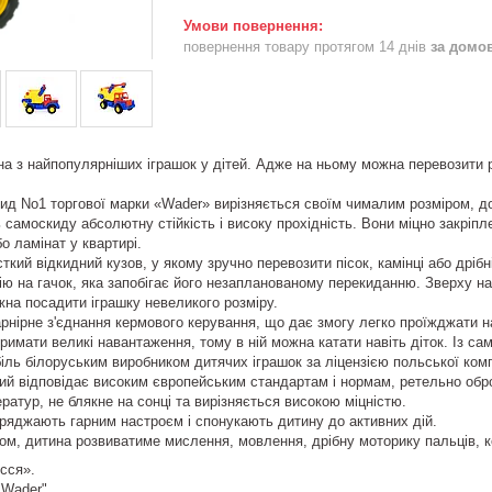
повернення товару протягом 14 днів
за домо
 найпопулярніших іграшок у дітей. Адже на ньому можна перевозити різні
 No1 торгової марки «Wader» вирізняється своїм чималим розміром, дов
 самоскиду абсолютну стійкість і високу прохідність. Вони міцно закріпл
о ламінат у квартирі.
ий відкидний кузов, у якому зручно перевозити пісок, камінці або дрібн
ію на гачок, яка запобігає його незапланованому перекиданню. Зверху на
жна посадити іграшку невеликого розміру.
ірне з'єднання кермового керування, що дає змогу легко проїжджати на
ати великі навантаження, тому в ній можна катати навіть діток. Із само
 білоруським виробником дитячих іграшок за ліцензією польської компа
кий відповідає високим європейським стандартам і нормам, ретельно обро
ратур, не блякне на сонці та вирізняється високою міцністю.
яджають гарним настроєм і спонукають дитину до активних дій.
 дитина розвиватиме мислення, мовлення, дрібну моторику пальців, коо
сся».
"Wader".