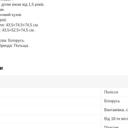
дітям віком від 1,5 років.
ик.
ухомий кузов
роб.
ля: 43,5×74,5×74,5 см.
: 43,5×52,5×74,5 см.
тва: Білорусь.
 бренда: Польща.
и
Полісся
Білорусь
Вантажівка, 
Від 18-ти міс
Пластик