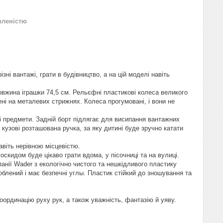
вленістю
 вантажі, грати в будівництво, а на цій моделі навіть
жина іграшки 74,5 см. Рельєфні пластикові колеса великого
ені на металевих стрижнях. Колеса прогумовані, і вони не
і предмети. Задній борт підлягає для висипання вантажних
 кузові розташована ручка, за яку дитині буде зручно катати
віть нерівною місцевістю.
скидом буде цікаво грати вдома, у пісочниці та на вулиці.
нії Wader з екологічно чистого та нешкідливого пластику
блений і має безпечні углы. Пластик стійкий до зношування та
рдинацію руху рук, а також уважність, фантазію й уяву.