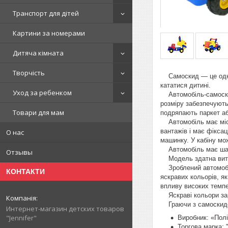
Транспорт для дітей
Картини за номерами
Дитяча кімната
Творчість
Самоскид — це одна з
кататися дитині.
Уход за ребенком
Автомобіль-самоскид
розміру забезпечують
Товари для мам
подряпають паркет аб
Автомобіль має містк
вантажів і має фіксац
О нас
машинку. У кабіну мо
Автомобіль має шарн
Отзывы
Модель здатна витрим
Зроблений автомобіль
КОНТАКТИ
яскравих кольорів, я
впливу високих темпе
Яскраві кольори зар
Граючи з самоскидом,
Интернет-магазин детских товаров
"Jennifer"
Виробник: «Полі
Торгова марка: 