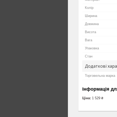
Колір
Ширина
Довжина
Висота
Вага
Упаковка
Стан
Додаткові хар
Торговельна марка
Інформація дл
Ціна:
1 529 ₴