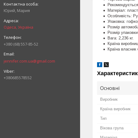
Рекомендується 
Юрий, Мария
Матеріал: пласт
Особливість: Р
Упаковка: гофко
Одеса, Україна
Розмір автомобі
Розмір упаковки
Вага: 2,236 кг.
Країна виробниц
+380 (68) 557-85-52
Країна власник
jennifer.com.ua@gmail.com
Характеристик
+380685578552
Основні
Виробник
Країна виробник
Тип
Вікова група
Матеріал