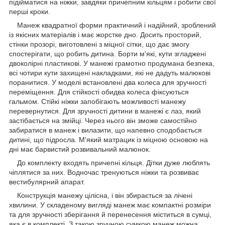
підійматися на ніжки, завдяки причепним кільцям і робити свої
перші кроки.
Манеж квадратної форми практичний і надійний, зроблений
із якісних матеріалів і має жорстке дно. Досить просторий,
стінки прозорі, виготовлені з міцної сітки, що дає змогу
спостерігати, що робить дитина. Борти м'які, кути згладжені
двоколірні пластикові. У манежі грамотно продумана безпека,
всі чотири кути захищені накладками, які не дадуть малюкові
поранитися. У моделі встановлені два колеса для зручності
переміщення. Для стійкості обидва колеса фіксуються
гальмом. Стійкі ніжки запобігають можливості манежу
перевернутися. Для зручності дитини в манежі є лаз, який
застібається на змійці. Через нього він зможе самостійно
забиратися в манеж і вилазити, що напевно сподобається
дитині, що підросла. М'який матрацик із міцною основою на
дні має барвистий розвивальний малюнок.
До комплекту входять причепні кільця. Дітки дуже люблять
чіплятися за них. Водночас тренуються ніжки та розвиває
вестибулярний апарат.
Конструкція манежу цілісна, і він збирається за лічені
хвилини. У складеному вигляді манеж має компактні розміри
та для зручності зберігання й перенесення міститься в сумці,
яка є в комплекті. З такою зручною сумкою манеж можна