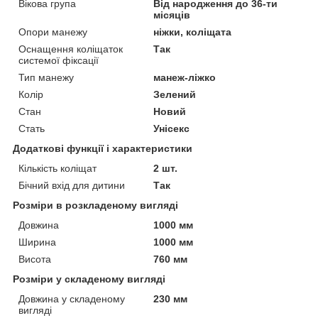
Вікова група
Від народження до 36-ти
місяців
Опори манежу
ніжки, коліщата
Оснащення коліщаток
Так
системої фіксації
Тип манежу
манеж-ліжко
Колір
Зелений
Стан
Новий
Стать
Унісекс
Додаткові функції і характеристики
Кількість коліщат
2 шт.
Бічний вхід для дитини
Так
Розміри в розкладеному вигляді
Довжина
1000 мм
Ширина
1000 мм
Висота
760 мм
Розміри у складеному вигляді
Довжина у складеному
230 мм
вигляді