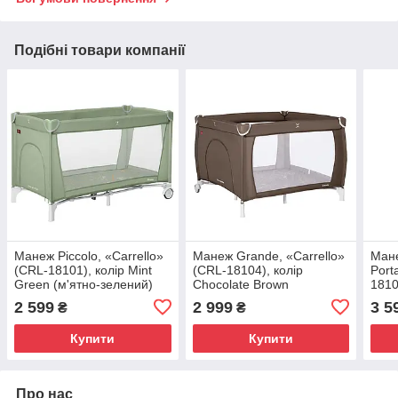
Подібні товари компанії
Манеж Piccolo, «Carrello»
Манеж Grande, «Carrello»
Мане
(CRL-18101), колір Mint
(CRL-18104), колір
Port
Green (м'ятно-зелений)
Chocolate Brown
1810
(шоколадно-коричневий)
(м'я
2 599
2 999
3 5
₴
₴
Купити
Купити
Про нас