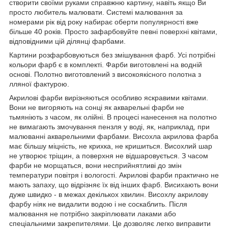
створити своїми руками справжню картину, навіть якщо Ви
просто любитель малювати. Системі малювання за
номерами рік від року набирає оберти популярності вже
більше 40 років. Просто зафарбовуйте певні поверхні квітами,
відповідними цій ділянці фарбами.
Картини розфарбовуються без змішування фарб. Усі потрібні
кольори фарб є в комплекті. Фарби виготовлені на водній
основі. Полотно виготовлений з високоякісного полотна з
лляної фактурою.
Акрилові фарби вирізняються особливо яскравими квітами.
Вони не вигоряють на сонці як акварельні фарби не
тьмяніють з часом, як олійні. В процесі нанесення на полотно
не вимагають змочування пензля у воді, як, наприклад, при
малюванні акварельними фарбами. Висохла акрилова фарба
має більшу міцність, не крихка, не кришиться. Висохлий шар
не утворює тріщин, а поверхня не відшаровується. З часом
фарби не морщаться, вони несприйнятливі до змін
температури повітря і вологості. Акрилові фарби практично не
мають запаху, що відрізняє їх від інших фарб. Висихають вони
дуже швидко - в межах декількох хвилин. Висохлу акрилову
фарбу ніяк не видалити водою і не соскаблить. Після
малювання не потрібно закріплювати лаками або
спеціальними закрепителями. Це дозволяє легко виправити