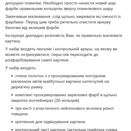
допущені помилки. Необхідно просто нанести новий шар
фарби правильним кольором зверху помилкового шару.
Закінчивши малювання, слід щільно закривати всі ємності із
фарбами. Перед цим треба ретельно очистити кришку
баночки від залишків фарби.
Інструкція докладно розповість Вам, як правильно малювати
картину.
У набір входять пензлик і контрольний аркуш, на якому ви
можете потренуватися, перш ніж переходити до
розфарбовування самої картини.
У набір входять:
лляне полотно з з пронумерованим контурним
малюнком квітів майбутньої картини натягнутий на
дерев'яну рамку.
комплект пронумерованих акрилових фарб в щільно
закритих контейнерах (26 кольорів).
три кисті з еластичного нейлонового волокна різної
товщини.
кріплення для підвішування картини.
контрольний лист картини (детальна графічна схема