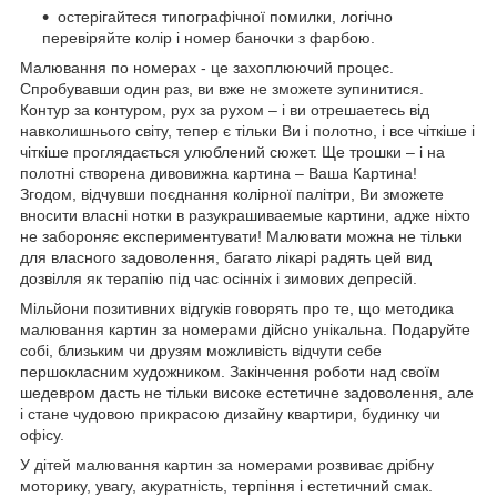
остерігайтеся типографічної помилки, логічно
перевіряйте колір і номер баночки з фарбою.
Малювання по номерах - це захоплюючий процес.
Спробувавши один раз, ви вже не зможете зупинитися.
Контур за контуром, рух за рухом – і ви отрешаетесь від
навколишнього світу, тепер є тільки Ви і полотно, і все чіткіше і
чіткіше проглядається улюблений сюжет. Ще трошки – і на
полотні створена дивовижна картина – Ваша Картина!
Згодом, відчувши поєднання колірної палітри, Ви зможете
вносити власні нотки в разукрашиваемые картини, адже ніхто
не забороняє експериментувати! Малювати можна не тільки
для власного задоволення, багато лікарі радять цей вид
дозвілля як терапію під час осінніх і зимових депресій.
Мільйони позитивних відгуків говорять про те, що методика
малювання картин за номерами дійсно унікальна. Подаруйте
собі, близьким чи друзям можливість відчути себе
першокласним художником. Закінчення роботи над своїм
шедевром дасть не тільки високе естетичне задоволення, але
і стане чудовою прикрасою дизайну квартири, будинку чи
офісу.
У дітей малювання картин за номерами розвиває дрібну
моторику, увагу, акуратність, терпіння і естетичний смак.