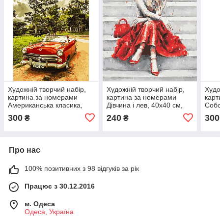
Художній творчий набір,
Художній творчий набір,
Худо
картина за номерами
картина за номерами
карт
Американська класика,
Дівчина і лев, 40x40 см,
Собо
40x50 см, «Art Story»
«Art Story» (AS0798)
50x4
300
240
300
₴
₴
(AS0526)
(AS0
Про нас
100% позитивних з 98 відгуків за рік
Працює з 30.12.2016
м. Одеса
Одеса, Україна