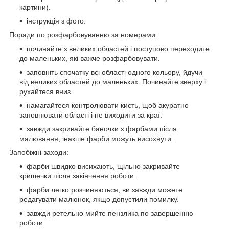
картини).
інструкція з фото.
Поради по розфарбовуванню за номерами:
починайте з великих областей і поступово переходите
до маленьких, які важче розфарбовувати.
заповніть спочатку всі області одного кольору, йдучи
від великих областей до маленьких. Починайте зверху і
рухайтеся вниз.
намагайтеся контролювати кисть, щоб акуратно
заповнювати області і не виходити за краї.
завжди закривайте баночки з фарбами після
малювання, інакше фарби можуть висохнути.
Запобіжні заходи:
фарби швидко висихають, щільно закривайте
кришечки після закінчення роботи.
фарби легко розчиняються, ви завжди можете
редагувати малюнок, якщо допустили помилку.
завжди ретельно мийте пензлика по завершенню
роботи.