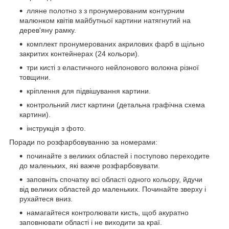
лляне полотно з з пронумерованим контурним
малюнком квітів майбутньої картини натягнутий на
дерев'яну рамку.
комплект пронумерованих акрилових фарб в щільно
закритих контейнерах (24 кольори).
три кисті з еластичного нейлонового волокна різної
товщини.
кріплення для підвішування картини.
контрольний лист картини (детальна графічна схема
картини).
інструкція з фото.
Поради по розфарбовуванню за номерами:
починайте з великих областей і поступово переходите
до маленьких, які важче розфарбовувати.
заповніть спочатку всі області одного кольору, йдучи
від великих областей до маленьких. Починайте зверху і
рухайтеся вниз.
намагайтеся контролювати кисть, щоб акуратно
заповнювати області і не виходити за краї.