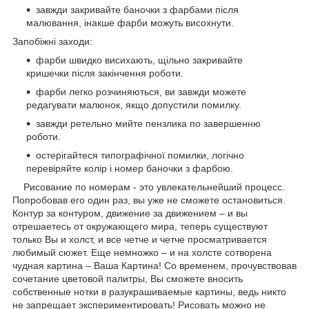
завжди закривайте баночки з фарбами після
малювання, інакше фарби можуть висохнути.
Запобіжні заходи:
фарби швидко висихають, щільно закривайте
кришечки після закінчення роботи.
фарби легко розчиняються, ви завжди можете
редагувати малюнок, якщо допустили помилку.
завжди ретельно мийте пензлика по завершенню
роботи.
остерігайтеся типографічної помилки, логічно
перевіряйте колір і номер баночки з фарбою.
Рисование по номерам - это увлекательнейший процесс.
Попробовав его один раз, вы уже не сможете остановиться.
Контур за контуром, движение за движением – и вы
отрешаетесь от окружающего мира, теперь существуют
только Вы и холст, и все четче и четче просматривается
любимый сюжет. Еще немножко – и на холсте сотворена
чудная картина – Ваша Картина! Со временем, прочувствовав
сочетание цветовой палитры, Вы сможете вносить
собственные нотки в разукрашиваемые картины, ведь никто
не запрещает экспериментировать! Рисовать можно не