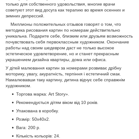
только для собственного удовольствия, многие врачи
советуют этот вид досуга как терапию во время осенних и
зимних депрессий.
Миллионы положительных отзывов говорят о том, что
методика рисования картин по номерам действительно
уникальна. Подарите себе, близким или друзьям возможность
почувствовать себя первоклассным художником. Окончание
работы над своим шедевром даст не только высокое
эстетическое удовлетворение, но и станет прекрасным
украшением дизайна квартиры, дома или офиса.
У дітей малювання картин за номерами розвиває дрібну
моторику, увагу, акуратність, терпіння і естетичний смак.
Намалювавши таку картину, дитина відчує себе справжнім
художником.
Торгова марка: Art Story».
Рекомендується дітям віком від 10 років.
Упакована в коробку.
Розмір: 50х40х2.
Вага: 200 р.
Кількість кольорів: 24.