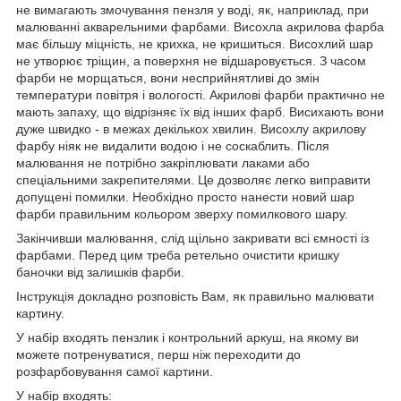
не вимагають змочування пензля у воді, як, наприклад, при
малюванні акварельними фарбами. Висохла акрилова фарба
має більшу міцність, не крихка, не кришиться. Висохлий шар
не утворює тріщин, а поверхня не відшаровується. З часом
фарби не морщаться, вони несприйнятливі до змін
температури повітря і вологості. Акрилові фарби практично не
мають запаху, що відрізняє їх від інших фарб. Висихають вони
дуже швидко - в межах декількох хвилин. Висохлу акрилову
фарбу ніяк не видалити водою і не соскаблить. Після
малювання не потрібно закріплювати лаками або
спеціальними закрепителями. Це дозволяє легко виправити
допущені помилки. Необхідно просто нанести новий шар
фарби правильним кольором зверху помилкового шару.
Закінчивши малювання, слід щільно закривати всі ємності із
фарбами. Перед цим треба ретельно очистити кришку
баночки від залишків фарби.
Інструкція докладно розповість Вам, як правильно малювати
картину.
У набір входять пензлик і контрольний аркуш, на якому ви
можете потренуватися, перш ніж переходити до
розфарбовування самої картини.
У набір входять: