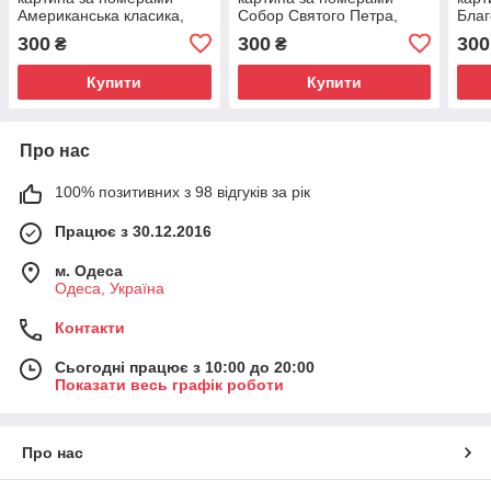
Американська класика,
Собор Святого Петра,
Благ
40x50 см, «Art Story»
50x40 см, «Art Story»
50x4
300
300
300
₴
₴
(AS0526)
(AS0533)
(AS0
Купити
Купити
Про нас
100% позитивних з 98 відгуків за рік
Працює з 30.12.2016
м. Одеса
Одеса, Україна
Контакти
Сьогодні працює з 10:00 до 20:00
Показати весь графік роботи
Про нас