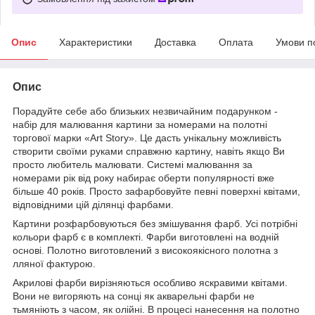
Опис
Характеристики
Доставка
Оплата
Умови п
Опис
Порадуйте себе або близьких незвичайним подарунком -
набір для малювання картини за номерами на полотні
торгової марки «Art Story». Це дасть унікальну можливість
створити своїми руками справжню картину, навіть якщо Ви
просто любитель малювати. Системі малювання за
номерами рік від року набирає оберти популярності вже
більше 40 років. Просто зафарбовуйте певні поверхні квітами,
відповідними цій ділянці фарбами.
Картини розфарбовуються без змішування фарб. Усі потрібні
кольори фарб є в комплекті. Фарби виготовлені на водній
основі. Полотно виготовлений з високоякісного полотна з
лляної фактурою.
Акрилові фарби вирізняються особливо яскравими квітами.
Вони не вигоряють на сонці як акварельні фарби не
тьмяніють з часом, як олійні. В процесі нанесення на полотно