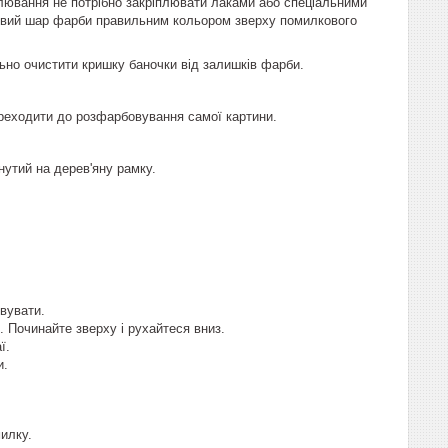
алювання не потрібно закріплювати лаками або спеціальними
новий шар фарби правильним кольором зверху помилкового
ьно очистити кришку баночки від залишків фарби.
ереходити до розфарбовування самої картини.
утий на дерев'яну рамку.
вувати.
. Починайте зверху і рухайтеся вниз.
ї.
и.
илку.