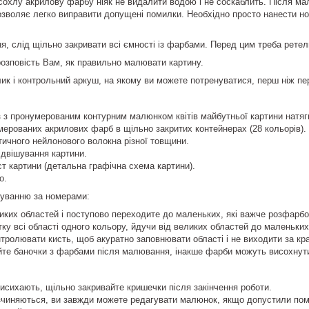
сохлу акрилову фарбу ніяк не видалити водою і не соскаблить. Після м
озволяє легко виправити допущені помилки. Необхідно просто нанести 
, слід щільно закривати всі ємності із фарбами. Перед цим треба ретел
розповість Вам, як правильно малювати картину.
лик і контрольний аркуш, на якому ви можете потренуватися, перш ніж п
 з пронумерованим контурним малюнком квітів майбутньої картини натягн
ерованих акрилових фарб в щільно закритих контейнерах (28 кольорів).
стичного нейлонового волокна різної товщини.
ідвішування картини.
т картини (детальна графічна схема картини).
о.
уванню за номерами:
иких областей і поступово переходите до маленьких, які важче розфарбо
тку всі області одного кольору, йдучи від великих областей до маленьких
тролювати кисть, щоб акуратно заповнювати області і не виходити за кра
йте баночки з фарбами після малювання, інакше фарби можуть висохнут
сихають, щільно закривайте кришечки після закінчення роботи.
зчиняються, ви завжди можете редагувати малюнок, якщо допустили пом