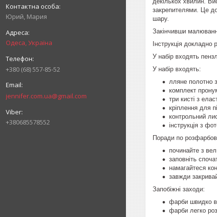
декількох хвилин. Ви
закрепителями. Це д
Юрий, Мария
шару.
Закінчивши малювання
Одеса, Україна
Інструкція докладно 
У набір входять пенз
+380 (68) 557-85-52
У набір входять:
лляне полотно з
комплект пронум
jennifer.com.ua@gmail.com
три кисті з ела
кріплення для п
контрольний лис
+380685578552
інструкція з фот
Поради по розфарбов
починайте з вел
заповніть споча
намагайтеся кон
завжди закрива
Запобіжні заходи:
фарби швидко ви
фарби легко ро