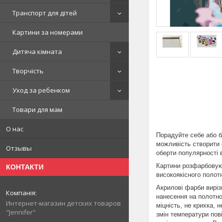
Транспорт для дітей
Картини за номерами
Дитяча кімната
Творчість
Уход за ребенком
Товари для мам
О нас
Порадуйте себе або б
можливість створити 
Отзывы
оберти популярності 
Картини розфарбовуют
КОНТАКТИ
високоякісного полот
Акрилові фарби виріз
нанесення на полотн
Интернет-магазин детских товаров
міцність, не крихка,
"Jennifer"
змін температури пов