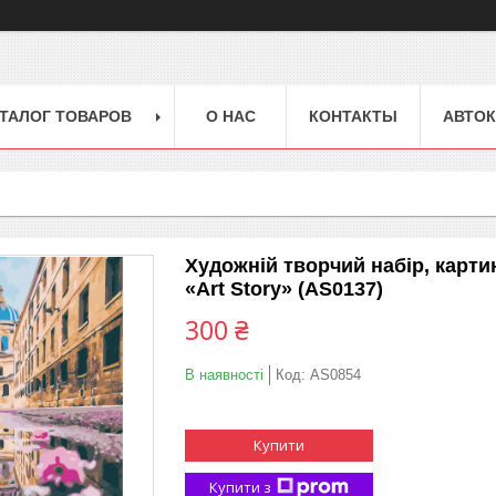
ТАЛОГ ТОВАРОВ
О НАС
КОНТАКТЫ
АВТОК
Художній творчий набір, карти
«Art Story» (AS0137)
300 ₴
В наявності
Код:
AS0854
Купити
Купити з