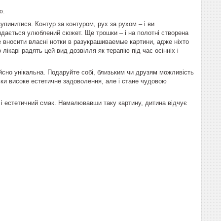
ю.
инитися. Контур за контуром, рух за рухом – і ви
оглядається улюблений сюжет. Ще трошки – і на полотні створена
 вносити власні нотки в разукрашиваемые картини, адже ніхто
карі радять цей вид дозвілля як терапію під час осінніх і
йсно унікальна. Подаруйте собі, близьким чи друзям можливість
ки високе естетичне задоволення, але і стане чудовою
я і естетичний смак. Намалювавши таку картину, дитина відчує