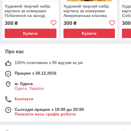
Художній творчий набір,
Художній творчий набір,
Худо
картина за номерами
картина за номерами
карт
Побачення на заході,
Американська класика,
Собо
50x40 см, «Art Story»
40x50 см, «Art Story»
50x4
300
300
300
₴
₴
(AS0191)
(AS0526)
(AS0
Купити
Купити
Про нас
100% позитивних з 98 відгуків за рік
Працює з 30.12.2016
м. Одеса
Одеса, Україна
Контакти
Сьогодні працює з 10:00 до 20:00
Показати весь графік роботи