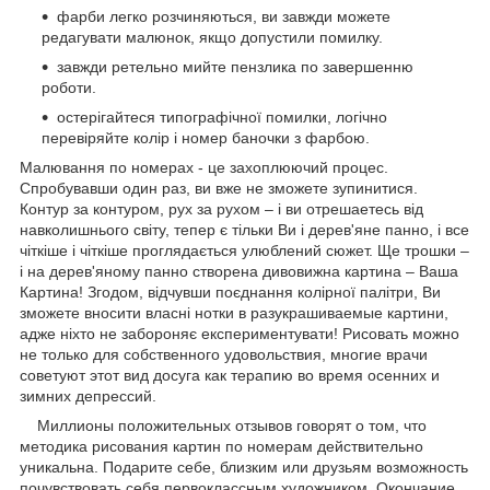
фарби легко розчиняються, ви завжди можете
редагувати малюнок, якщо допустили помилку.
завжди ретельно мийте пензлика по завершенню
роботи.
остерігайтеся типографічної помилки, логічно
перевіряйте колір і номер баночки з фарбою.
Малювання по номерах - це захоплюючий процес.
Спробувавши один раз, ви вже не зможете зупинитися.
Контур за контуром, рух за рухом – і ви отрешаетесь від
навколишнього світу, тепер є тільки Ви і дерев'яне панно, і все
чіткіше і чіткіше проглядається улюблений сюжет. Ще трошки –
і на дерев'яному панно створена дивовижна картина – Ваша
Картина! Згодом, відчувши поєднання колірної палітри, Ви
зможете вносити власні нотки в разукрашиваемые картини,
адже ніхто не забороняє експериментувати! Рисовать можно
не только для собственного удовольствия, многие врачи
советуют этот вид досуга как терапию во время осенних и
зимних депрессий.
Миллионы положительных отзывов говорят о том, что
методика рисования картин по номерам действительно
уникальна. Подарите себе, близким или друзьям возможность
почувствовать себя первоклассным художником. Окончание