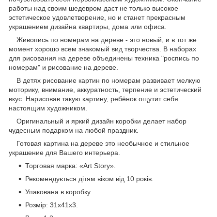
работы над своим шедевром даст не только высокое
эстетическое удовлетворение, но и станет прекрасным
украшением дизайна квартиры, дома или офиса.
Живопись по номерам на дереве - это новый, и в тот же
момент хорошо всем знакомый вид творчества. В наборах
для рисования на дереве объединены техника "роспись по
номерам" и рисование на дереве.
В детях рисование картин по номерам развивает мелкую
моторику, внимание, аккуратность, терпение и эстетический
вкус. Нарисовав такую картину, ребёнок ощутит себя
настоящим художником.
Оригинальный и яркий дизайн коробки делает набор
чудесным подарком на любой праздник.
Готовая картина на дереве это необычное и стильное
украшение для Вашего интерьера.
Торговая марка: «Art Story».
Рекомендується дітям віком від 10 років.
Упакована в коробку.
Розмір: 31х41х3.