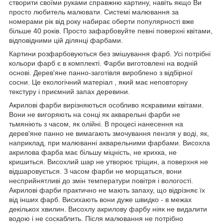
створити своїми руками справжню картину, навіть якщо Ви
просто любитель малювати. Системі малювання за
номерами рік від року набирає оберти популярності вже
більше 40 років. Просто зафарбовуйте певні поверхні квітами,
відповідними цій ділянці фарбами.
Картини розфарбовуються без змішування фарб. Усі потрібні
кольори фарб є в комплекті. Фарби виготовлені на водній
основі. Дерев'яне панно-заготівля вироблено з відбірної
сосни. Це екологічний матеріал , який має неповторну
текстуру і приємний запах деревини.
Акрилові фарби вирізняються особливо яскравими квітами.
Вони не вигоряють на сонці як акварельні фарби не
тьмяніють з часом, як олійні. В процесі нанесення на
дерев'яне панно не вимагають змочування пензля у воді, як,
наприклад, при малюванні акварельними фарбами. Висохла
акрилова фарба має більшу міцність, не крихка, не
кришиться. Висохлий шар не утворює тріщин, а поверхня не
відшаровується. З часом фарби не морщаться, вони
несприйнятливі до змін температури повітря і вологості.
Акрилові фарби практично не мають запаху, що відрізняє їх
від інших фарб. Висихають вони дуже швидко - в межах
декількох хвилин. Висохлу акрилову фарбу ніяк не видалити
водою і не соскаблить. Після малювання не потрібно