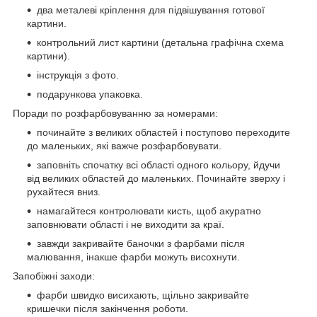
два металеві кріплення для підвішування готової
картини.
контрольний лист картини (детальна графічна схема
картини).
інструкція з фото.
подарункова упаковка.
Поради по розфарбовуванню за номерами:
починайте з великих областей і поступово переходите
до маленьких, які важче розфарбовувати.
заповніть спочатку всі області одного кольору, йдучи
від великих областей до маленьких. Починайте зверху і
рухайтеся вниз.
намагайтеся контролювати кисть, щоб акуратно
заповнювати області і не виходити за краї.
завжди закривайте баночки з фарбами після
малювання, інакше фарби можуть висохнути.
Запобіжні заходи:
фарби швидко висихають, щільно закривайте
кришечки після закінчення роботи.