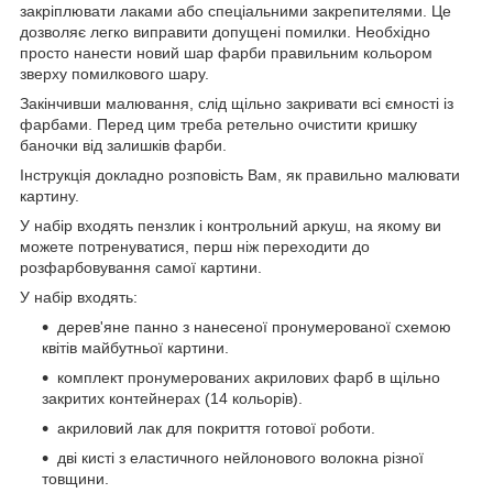
закріплювати лаками або спеціальними закрепителями. Це
дозволяє легко виправити допущені помилки. Необхідно
просто нанести новий шар фарби правильним кольором
зверху помилкового шару.
Закінчивши малювання, слід щільно закривати всі ємності із
фарбами. Перед цим треба ретельно очистити кришку
баночки від залишків фарби.
Інструкція докладно розповість Вам, як правильно малювати
картину.
У набір входять пензлик і контрольний аркуш, на якому ви
можете потренуватися, перш ніж переходити до
розфарбовування самої картини.
У набір входять:
дерев'яне панно з нанесеної пронумерованої схемою
квітів майбутньої картини.
комплект пронумерованих акрилових фарб в щільно
закритих контейнерах (14 кольорів).
акриловий лак для покриття готової роботи.
дві кисті з еластичного нейлонового волокна різної
товщини.