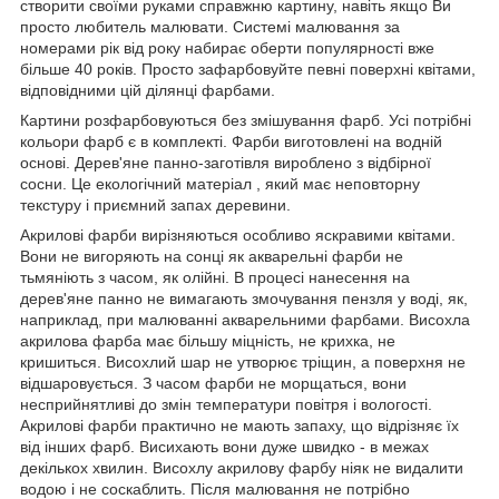
створити своїми руками справжню картину, навіть якщо Ви
просто любитель малювати. Системі малювання за
номерами рік від року набирає оберти популярності вже
більше 40 років. Просто зафарбовуйте певні поверхні квітами,
відповідними цій ділянці фарбами.
Картини розфарбовуються без змішування фарб. Усі потрібні
кольори фарб є в комплекті. Фарби виготовлені на водній
основі. Дерев'яне панно-заготівля вироблено з відбірної
сосни. Це екологічний матеріал , який має неповторну
текстуру і приємний запах деревини.
Акрилові фарби вирізняються особливо яскравими квітами.
Вони не вигоряють на сонці як акварельні фарби не
тьмяніють з часом, як олійні. В процесі нанесення на
дерев'яне панно не вимагають змочування пензля у воді, як,
наприклад, при малюванні акварельними фарбами. Висохла
акрилова фарба має більшу міцність, не крихка, не
кришиться. Висохлий шар не утворює тріщин, а поверхня не
відшаровується. З часом фарби не морщаться, вони
несприйнятливі до змін температури повітря і вологості.
Акрилові фарби практично не мають запаху, що відрізняє їх
від інших фарб. Висихають вони дуже швидко - в межах
декількох хвилин. Висохлу акрилову фарбу ніяк не видалити
водою і не соскаблить. Після малювання не потрібно