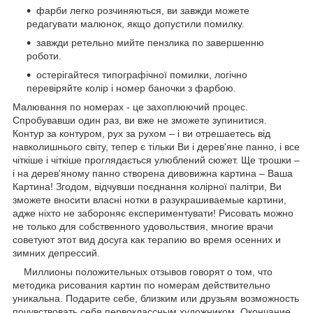
фарби легко розчиняються, ви завжди можете
редагувати малюнок, якщо допустили помилку.
завжди ретельно мийте пензлика по завершенню
роботи.
остерігайтеся типографічної помилки, логічно
перевіряйте колір і номер баночки з фарбою.
Малювання по номерах - це захоплюючий процес.
Спробувавши один раз, ви вже не зможете зупинитися.
Контур за контуром, рух за рухом – і ви отрешаетесь від
навколишнього світу, тепер є тільки Ви і дерев'яне панно, і все
чіткіше і чіткіше проглядається улюблений сюжет. Ще трошки –
і на дерев'яному панно створена дивовижна картина – Ваша
Картина! Згодом, відчувши поєднання колірної палітри, Ви
зможете вносити власні нотки в разукрашиваемые картини,
адже ніхто не забороняє експериментувати! Рисовать можно
не только для собственного удовольствия, многие врачи
советуют этот вид досуга как терапию во время осенних и
зимних депрессий.
Миллионы положительных отзывов говорят о том, что
методика рисования картин по номерам действительно
уникальна. Подарите себе, близким или друзьям возможность
почувствовать себя первоклассным художником. Окончание