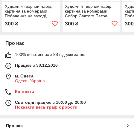
Художній творчий набір,
Художній творчий набір,
Худо
картина за номерами
картина за номерами
карт
Побачення на заході,
Собор Святого Петра,
Поба
50x40 см, «Art Story»
50x40 см, «Art Story»
50x4
300
300
300
₴
₴
(AS0191)
(AS0533)
(AS0
Про нас
100% позитивних з 98 відгуків за рік
Працює з 30.12.2016
м. Одеса
Одеса, Україна
Контакти
Сьогодні працює з 10:00 до 20:00
Показати весь графік роботи
Про нас