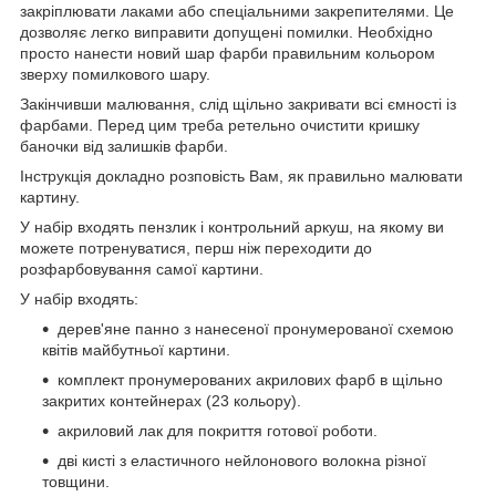
закріплювати лаками або спеціальними закрепителями. Це
дозволяє легко виправити допущені помилки. Необхідно
просто нанести новий шар фарби правильним кольором
зверху помилкового шару.
Закінчивши малювання, слід щільно закривати всі ємності із
фарбами. Перед цим треба ретельно очистити кришку
баночки від залишків фарби.
Інструкція докладно розповість Вам, як правильно малювати
картину.
У набір входять пензлик і контрольний аркуш, на якому ви
можете потренуватися, перш ніж переходити до
розфарбовування самої картини.
У набір входять:
дерев'яне панно з нанесеної пронумерованої схемою
квітів майбутньої картини.
комплект пронумерованих акрилових фарб в щільно
закритих контейнерах (23 кольору).
акриловий лак для покриття готової роботи.
дві кисті з еластичного нейлонового волокна різної
товщини.