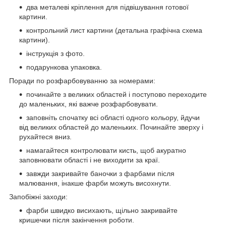
два металеві кріплення для підвішування готової
картини.
контрольний лист картини (детальна графічна схема
картини).
інструкція з фото.
подарункова упаковка.
Поради по розфарбовуванню за номерами:
починайте з великих областей і поступово переходите
до маленьких, які важче розфарбовувати.
заповніть спочатку всі області одного кольору, йдучи
від великих областей до маленьких. Починайте зверху і
рухайтеся вниз.
намагайтеся контролювати кисть, щоб акуратно
заповнювати області і не виходити за краї.
завжди закривайте баночки з фарбами після
малювання, інакше фарби можуть висохнути.
Запобіжні заходи:
фарби швидко висихають, щільно закривайте
кришечки після закінчення роботи.