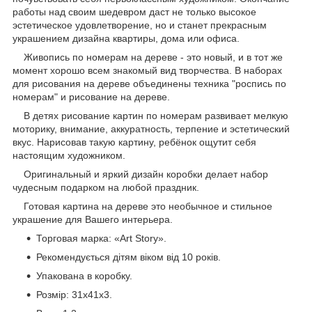
работы над своим шедевром даст не только высокое
эстетическое удовлетворение, но и станет прекрасным
украшением дизайна квартиры, дома или офиса.
Живопись по номерам на дереве - это новый, и в тот же
момент хорошо всем знакомый вид творчества. В наборах
для рисования на дереве объединены техника "роспись по
номерам" и рисование на дереве.
В детях рисование картин по номерам развивает мелкую
моторику, внимание, аккуратность, терпение и эстетический
вкус. Нарисовав такую картину, ребёнок ощутит себя
настоящим художником.
Оригинальный и яркий дизайн коробки делает набор
чудесным подарком на любой праздник.
Готовая картина на дереве это необычное и стильное
украшение для Вашего интерьера.
Торговая марка: «Art Story».
Рекомендується дітям віком від 10 років.
Упакована в коробку.
Розмір: 31х41х3.