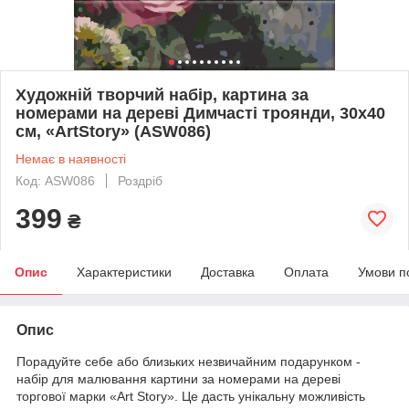
Художній творчий набір, картина за
номерами на дереві Димчасті троянди, 30x40
см, «ArtStory» (ASW086)
Немає в наявності
Код: ASW086
Роздріб
399
₴
Опис
Характеристики
Доставка
Оплата
Умови п
Опис
Порадуйте себе або близьких незвичайним подарунком -
набір для малювання картини за номерами на дереві
торгової марки «Art Story». Це дасть унікальну можливість