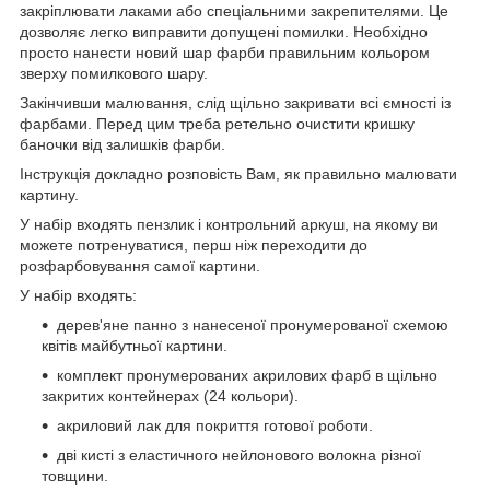
закріплювати лаками або спеціальними закрепителями. Це
дозволяє легко виправити допущені помилки. Необхідно
просто нанести новий шар фарби правильним кольором
зверху помилкового шару.
Закінчивши малювання, слід щільно закривати всі ємності із
фарбами. Перед цим треба ретельно очистити кришку
баночки від залишків фарби.
Інструкція докладно розповість Вам, як правильно малювати
картину.
У набір входять пензлик і контрольний аркуш, на якому ви
можете потренуватися, перш ніж переходити до
розфарбовування самої картини.
У набір входять:
дерев'яне панно з нанесеної пронумерованої схемою
квітів майбутньої картини.
комплект пронумерованих акрилових фарб в щільно
закритих контейнерах (24 кольори).
акриловий лак для покриття готової роботи.
дві кисті з еластичного нейлонового волокна різної
товщини.