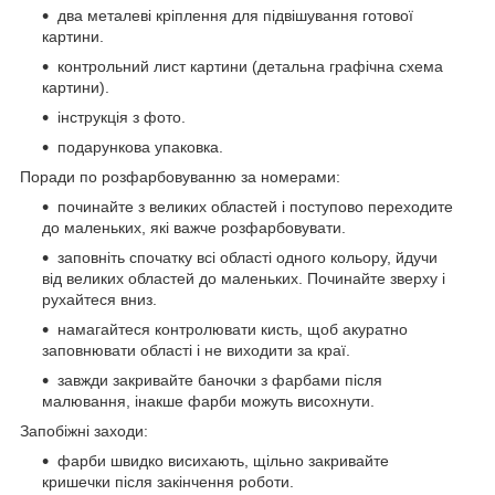
два металеві кріплення для підвішування готової
картини.
контрольний лист картини (детальна графічна схема
картини).
інструкція з фото.
подарункова упаковка.
Поради по розфарбовуванню за номерами:
починайте з великих областей і поступово переходите
до маленьких, які важче розфарбовувати.
заповніть спочатку всі області одного кольору, йдучи
від великих областей до маленьких. Починайте зверху і
рухайтеся вниз.
намагайтеся контролювати кисть, щоб акуратно
заповнювати області і не виходити за краї.
завжди закривайте баночки з фарбами після
малювання, інакше фарби можуть висохнути.
Запобіжні заходи:
фарби швидко висихають, щільно закривайте
кришечки після закінчення роботи.