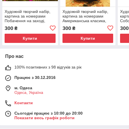
Художній творчий набір,
Художній творчий набір,
Худо
картина за номерами
картина за номерами
карт
Побачення на заході,
Американська класика,
Собо
50x40 см, «Art Story»
40x50 см, «Art Story»
50x4
300
300
300
₴
₴
(AS0191)
(AS0526)
(AS0
Купити
Купити
Про нас
100% позитивних з 98 відгуків за рік
Працює з 30.12.2016
м. Одеса
Одеса, Україна
Контакти
Сьогодні працює з 10:00 до 20:00
Показати весь графік роботи