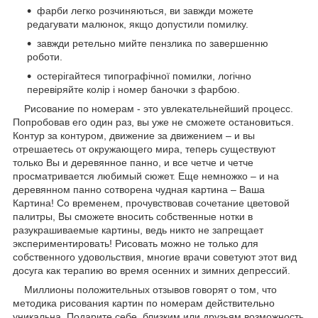
фарби легко розчиняються, ви завжди можете
редагувати малюнок, якщо допустили помилку.
завжди ретельно мийте пензлика по завершенню
роботи.
остерігайтеся типографічної помилки, логічно
перевіряйте колір і номер баночки з фарбою.
Рисование по номерам - это увлекательнейший процесс.
Попробовав его один раз, вы уже не сможете остановиться.
Контур за контуром, движение за движением – и вы
отрешаетесь от окружающего мира, теперь существуют
только Вы и деревянное панно, и все четче и четче
просматривается любимый сюжет. Еще немножко – и на
деревянном панно сотворена чудная картина – Ваша
Картина! Со временем, прочувствовав сочетание цветовой
палитры, Вы сможете вносить собственные нотки в
разукрашиваемые картины, ведь никто не запрещает
экспериментировать! Рисовать можно не только для
собственного удовольствия, многие врачи советуют этот вид
досуга как терапию во время осенних и зимних депрессий.
Миллионы положительных отзывов говорят о том, что
методика рисования картин по номерам действительно
уникальна. Подарите себе, близким или друзьям возможность