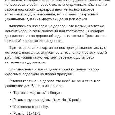
почувствовать себя первоклассным художником. Окончание
работы над своим шедевром даст не только высокое
эстетическое удовлетворение, но и станет прекрасным
украшением дизайна квартиры, дома или офиса.
Живопись по номерам на дереве - это новый, и в тот же
момент хорошо всем знакомый вид творчества. В наборах
для рисования на дереве объединены техника "роспись по
номерам" и рисование на дереве.
В детях рисование картин по номерам развивает мелкую
моторику, внимание, аккуратность, терпение и эстетический
вкус. Нарисовав такую картину, ребёнок ощутит себя
настоящим художником.
Оригинальный и яркий дизайн коробки делает набор
чудесным подарком на любой праздник.
Готовая картина на дереве это необычное и стильное
украшение для Вашего интерьера.
Торговая марка: «Art Story».
Рекомендується дітям віком від 10 років.
Упакована в коробку.
Розмір: 31х41х3.