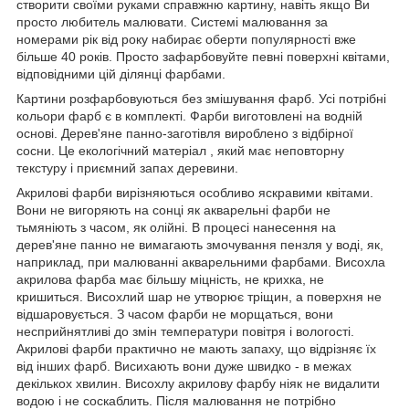
створити своїми руками справжню картину, навіть якщо Ви
просто любитель малювати. Системі малювання за
номерами рік від року набирає оберти популярності вже
більше 40 років. Просто зафарбовуйте певні поверхні квітами,
відповідними цій ділянці фарбами.
Картини розфарбовуються без змішування фарб. Усі потрібні
кольори фарб є в комплекті. Фарби виготовлені на водній
основі. Дерев'яне панно-заготівля вироблено з відбірної
сосни. Це екологічний матеріал , який має неповторну
текстуру і приємний запах деревини.
Акрилові фарби вирізняються особливо яскравими квітами.
Вони не вигоряють на сонці як акварельні фарби не
тьмяніють з часом, як олійні. В процесі нанесення на
дерев'яне панно не вимагають змочування пензля у воді, як,
наприклад, при малюванні акварельними фарбами. Висохла
акрилова фарба має більшу міцність, не крихка, не
кришиться. Висохлий шар не утворює тріщин, а поверхня не
відшаровується. З часом фарби не морщаться, вони
несприйнятливі до змін температури повітря і вологості.
Акрилові фарби практично не мають запаху, що відрізняє їх
від інших фарб. Висихають вони дуже швидко - в межах
декількох хвилин. Висохлу акрилову фарбу ніяк не видалити
водою і не соскаблить. Після малювання не потрібно