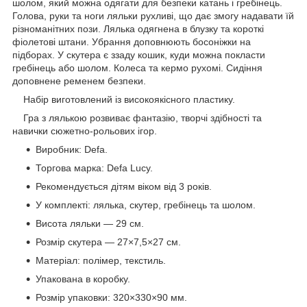
шолом, який можна одягати для безпеки катань і гребінець.
Голова, руки та ноги ляльки рухливі, що дає змогу надавати їй
різноманітних пози. Лялька одягнена в блузку та короткі
фіолетові штани. Убрання доповнюють босоніжки на
підборах. У скутера є ззаду кошик, куди можна покласти
гребінець або шолом. Колеса та кермо рухомі. Сидіння
доповнене ременем безпеки.
Набір виготовлений із високоякісного пластику.
Гра з лялькою розвиває фантазію, творчі здібності та
навички сюжетно-рольових ігор.
Виробник: Defa.
Торгова марка: Defa Lucy.
Рекомендується дітям віком від 3 років.
У комплекті: лялька, скутер, гребінець та шолом.
Висота ляльки — 29 см.
Розмір скутера — 27×7,5×27 см.
Матеріал: полімер, текстиль.
Упакована в коробку.
Розмір упаковки: 320×330×90 мм.