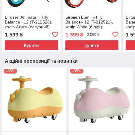
Біговел Animate, «Tilly
Біговел Lumi, «Tilly
Біго
Balance» 12 (T-212528),
Balance» 12 (T-212521),
Bala
колір Azure (лазурний)
колір White (білий)
колі
1 599
1 399
1 5
₴
₴
2 099 ₴
Купити
Купити
Акційні пропозиції та новинки
–35%
–35%