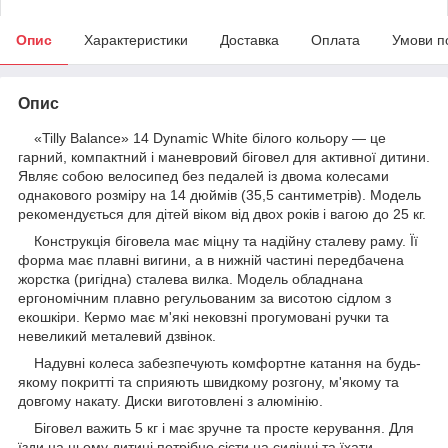
Опис
Характеристики
Доставка
Оплата
Умови п
Опис
«Tilly Balance» 14 Dynamic White білого кольору — це
гарний, компактний і маневровий біговел для активної дитини.
Являє собою велосипед без педалей із двома колесами
однакового розміру на 14 дюймів (35,5 сантиметрів). Модель
рекомендується для дітей віком від двох років і вагою до 25 кг.
Конструкція біговела має міцну та надійну сталеву раму. Її
форма має плавні вигини, а в нижній частині передбачена
жорстка (ригідна) сталева вилка. Модель обладнана
ергономічним плавно регульованим за висотою сідлом з
екошкіри. Кермо має м'які нековзні прогумовані ручки та
невеликий металевий дзвінок.
Надувні колеса забезпечують комфортне катання на будь-
якому покритті та сприяють швидкому розгону, м'якому та
довгому накату. Диски виготовлені з алюмінію.
Біговел важить 5 кг і має зручне та просте керування. Для
їзди на ньому дитині потрібно сісти на сидінні та їхати