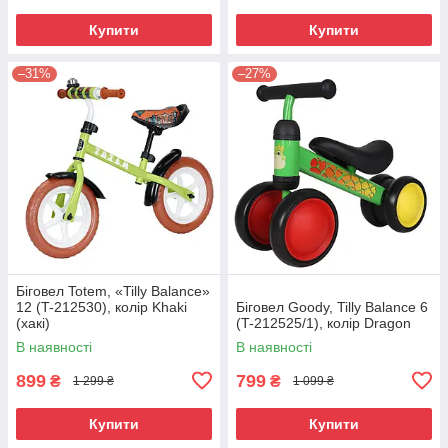
Купити
Купити
–31%
–27%
Біговел Totem, «Tilly Balance»
12 (T-212530), колір Khaki
Біговел Goody, Tilly Balance 6
(хакі)
(T-212525/1), колір Dragon
В наявності
В наявності
899
799
₴
₴
1 299 ₴
1 099 ₴
Купити
Купити