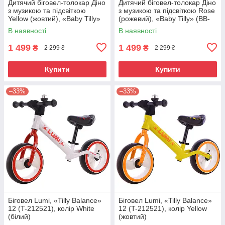
Дитячий біговел-толокар Діно
Дитячий біговел-толокар Діно
з музикою та підсвіткою
з музикою та підсвіткою Rose
Yellow (жовтий), «Baby Tilly»
(рожевий), «Baby Tilly» (BB-
(BB-0008)
0008 Rose)
В наявності
В наявності
1 499
1 499
₴
₴
2 299 ₴
2 299 ₴
Купити
Купити
–33%
–33%
Біговел Lumi, «Tilly Balance»
Біговел Lumi, «Tilly Balance»
12 (T-212521), колір White
12 (T-212521), колір Yellow
(білий)
(жовтий)