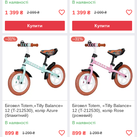
В наявності
В наявності
1 399
1 399
₴
₴
2 099 ₴
2 099 ₴
Купити
Купити
–31%
–31%
Біговел Totem,«Tilly Balance»
Біговел Totem, «Tilly Balance»
12 (T-212530), колір Azure
12 (T-212530), колір Rose
(блакитний)
(рожевий)
В наявності
В наявності
899
899
₴
₴
1 299 ₴
1 299 ₴