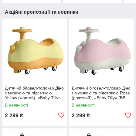
Акційні пропозиції та новинки
Дитячий біговел-толокар Діно
Дитячий біговел-толокар Діно
з музикою та підсвіткою
з музикою та підсвіткою Rose
Yellow (жовтий), «Baby Tilly»
(рожевий), «Baby Tilly» (BB-
(BB-0008)
0008 Rose)
В наявності
В наявності
2 299
2 299
₴
₴