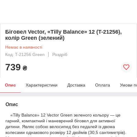
Біговел Vector, «Tilly Balance» 12 (T-21256),
колір Green (зелений)
Немає в наявності
Код: T-21256 Green
Роздріб
739
₴
Опис
Характеристики
Доставка
Оплата
Умови п
Опис
«Tilly Balance» 12 Vector Green зеленого кольору — це
гарний, компактний і маневрений біговел для активної
дитини. Являє собою велосипед без педалей із двома
колесами однакового розміру 12 дюймів (30,5 сантиметрів).