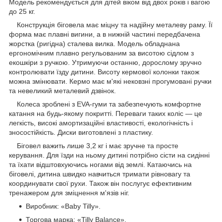
Модель рекомендується для дітей віком від двох років і вагою
до 25 кг.
Конструкція біговела має міцну та надійну металеву раму. Її
форма має плавні вигини, а в нижній частині передбачена
жорстка (ригідна) сталева вилка. Модель обладнана
ергономічним плавно регульованим за висотою сідлом з
екошкіри з ручкою. Утримуючи останню, дорослому зручно
контролювати їзду дитини. Висоту кермової колонки також
можна змінювати. Кермо має м'які нековзні прогумовані ручки
та невеликий металевий дзвінок.
Колеса зроблені з EVA-гуми та забезпечують комфортне
катання на будь-якому покритті. Переваги таких коліс — це
легкість, високі амортизаційні властивості, екологічність і
зносостійкість. Диски виготовлені з пластику.
Біговел важить лише 3,2 кг і має зручне та просте
керування. Для їзди на ньому дитині потрібно сісти на сидінні
та їхати відштовхуючись ногами від землі. Катаючись на
біговелі, дитина швидко навчиться тримати рівновагу та
координувати свої рухи. Також він послугує ефективним
тренажером для зміцнення м'язів ніг.
Виробник: «Baby Tilly».
Торгова марка: «Tilly Balance».