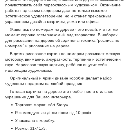
почувствовать себя первоклассным художником. Окончание
работы над своим шедевром даст не только высокое
эстетическое удовлетворение, но и станет прекрасным
украшением дизайна квартиры, дома или офиса.
Живопись по номерам на дереве - это новый, и в тот же
момент хорошо всем знакомый вид творчества. В наборах
для рисования на дереве объединены техника "роспись по
номерам" и рисование на дереве.
В детях рисование картин по номерам развивает мелкую
моторику, внимание, аккуратность, терпение и эстетический
вкус. Нарисовав такую картину, ребёнок ощутит себя
настоящим художником.
Оригинальный и яркий дизайн коробки делает набор
чудесным подарком на любой праздник.
Готовая картина на дереве это необычное и стильное
украшение для Вашего интерьера.
Торговая марка: «Art Story».
Рекомендується дітям віком від 10 років.
Упакована в коробку.
Розмір: 31х41х3.