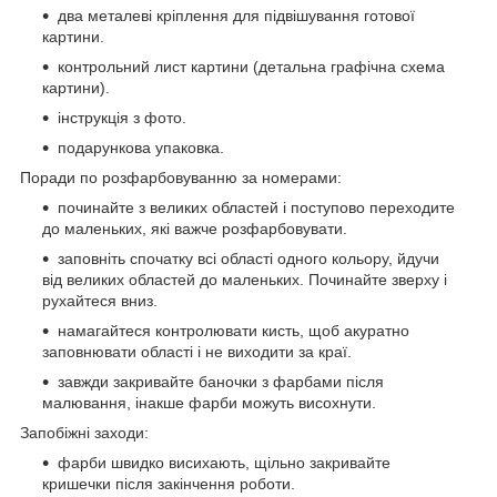
два металеві кріплення для підвішування готової
картини.
контрольний лист картини (детальна графічна схема
картини).
інструкція з фото.
подарункова упаковка.
Поради по розфарбовуванню за номерами:
починайте з великих областей і поступово переходите
до маленьких, які важче розфарбовувати.
заповніть спочатку всі області одного кольору, йдучи
від великих областей до маленьких. Починайте зверху і
рухайтеся вниз.
намагайтеся контролювати кисть, щоб акуратно
заповнювати області і не виходити за краї.
завжди закривайте баночки з фарбами після
малювання, інакше фарби можуть висохнути.
Запобіжні заходи:
фарби швидко висихають, щільно закривайте
кришечки після закінчення роботи.