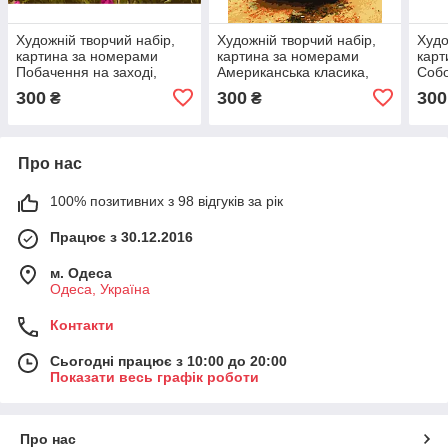
Художній творчий набір,
Художній творчий набір,
Худо
картина за номерами
картина за номерами
карт
Побачення на заході,
Американська класика,
Собо
50x40 см, «Art Story»
40x50 см, «Art Story»
50x4
300
300
300
₴
₴
(AS0191)
(AS0526)
(AS0
Про нас
100% позитивних з 98 відгуків за рік
Працює з 30.12.2016
м. Одеса
Одеса, Україна
Контакти
Сьогодні працює з 10:00 до 20:00
Показати весь графік роботи
Про нас