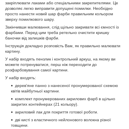
закріплювати лаками або спеціальними закрепителями. Це
дозволяє легко виправити допущені помилки. Необхідно
просто нанести новий шар фарби правильним кольором
зверху помилкового шару.
Закінчивши малювання, слід щільно закривати всі ємності із
фарбами. Перед цим треба ретельно очистити кришку
баночки від залишків фарби.
Інструкція докладно розповість Вам, як правильно малювати
картину.
У набір входять пензлик і контрольний аркуш, на якому ви
можете потренуватися, перш ніж переходити до
розфарбовування самої картини.
У набір входять:
дерев'яне панно з нанесеної пронумерованої схемою
квітів майбутньої картини.
комплект пронумерованих акрилових фарб в щільно
закритих контейнерах (21 кольору).
акриловий лак для покриття готової роботи.
дві кисті з еластичного нейлонового волокна різної
товщини.