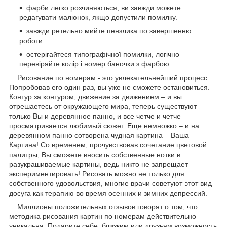
фарби легко розчиняються, ви завжди можете
редагувати малюнок, якщо допустили помилку.
завжди ретельно мийте пензлика по завершенню
роботи.
остерігайтеся типографічної помилки, логічно
перевіряйте колір і номер баночки з фарбою.
Рисование по номерам - это увлекательнейший процесс.
Попробовав его один раз, вы уже не сможете остановиться.
Контур за контуром, движение за движением – и вы
отрешаетесь от окружающего мира, теперь существуют
только Вы и деревянное панно, и все четче и четче
просматривается любимый сюжет. Еще немножко – и на
деревянном панно сотворена чудная картина – Ваша
Картина! Со временем, прочувствовав сочетание цветовой
палитры, Вы сможете вносить собственные нотки в
разукрашиваемые картины, ведь никто не запрещает
экспериментировать! Рисовать можно не только для
собственного удовольствия, многие врачи советуют этот вид
досуга как терапию во время осенних и зимних депрессий.
Миллионы положительных отзывов говорят о том, что
методика рисования картин по номерам действительно
уникальна. Подарите себе, близким или друзьям возможность