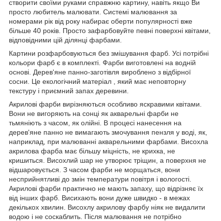
створити своїми руками справжню картину, навіть якщо Ви
просто любитель малювати. Системі малювання за
номерами рік від року набирає оберти популярності вже
більше 40 років. Просто зафарбовуйте певні поверхні квітами,
відповідними цій ділянці фарбами.
Картини розфарбовуються без змішування фарб. Усі потрібні
кольори фарб є в комплекті. Фарби виготовлені на водній
основі. Дерев'яне панно-заготівля вироблено з відбірної
сосни. Це екологічний матеріал , який має неповторну
текстуру і приємний запах деревини.
Акрилові фарби вирізняються особливо яскравими квітами.
Вони не вигоряють на сонці як акварельні фарби не
тьмяніють з часом, як олійні. В процесі нанесення на
дерев'яне панно не вимагають змочування пензля у воді, як,
наприклад, при малюванні акварельними фарбами. Висохла
акрилова фарба має більшу міцність, не крихка, не
кришиться. Висохлий шар не утворює тріщин, а поверхня не
відшаровується. З часом фарби не морщаться, вони
несприйнятливі до змін температури повітря і вологості.
Акрилові фарби практично не мають запаху, що відрізняє їх
від інших фарб. Висихають вони дуже швидко - в межах
декількох хвилин. Висохлу акрилову фарбу ніяк не видалити
водою і не соскаблить. Після малювання не потрібно