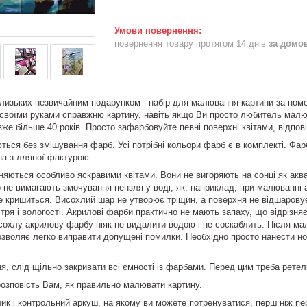
повернення товару протягом 14 днів
за домо
лизьких незвичайним подарунком - набір для малювання картини за номер
своїми руками справжню картину, навіть якщо Ви просто любитель малю
вже більше 40 років. Просто зафарбовуйте певні поверхні квітами, відпов
ься без змішування фарб. Усі потрібні кольори фарб є в комплекті. Фарб
на з лляної фактурою.
няються особливо яскравими квітами. Вони не вигоряють на сонці як аква
о не вимагають змочування пензля у воді, як, наприклад, при малюванн
 не кришиться. Висохлий шар не утворює тріщин, а поверхня не відшаров
ітря і вологості. Акрилові фарби практично не мають запаху, що відрізн
сохлу акрилову фарбу ніяк не видалити водою і не соскаблить. Після м
озволяє легко виправити допущені помилки. Необхідно просто нанести 
, слід щільно закривати всі ємності із фарбами. Перед цим треба ретел
розповість Вам, як правильно малювати картину.
лик і контрольний аркуш, на якому ви можете потренуватися, перш ніж п