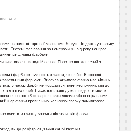
вленістю
ами на полотні торгової марки «Art Story». Це дасть унікальну
вати. Системі малювання за номерами рік від року набирає
ідними цій ділянці фарбами.
и виготовлені на водній основі. Полотно виготовлений з
рельні фарби не тьмяніють з часом, як олійні. В процесі
і акварельними фарбами. Висохла акрилова фарба має більшу
ується. З часом фарби не морщаться, вони несприйнятливі до
яє їх від інших фарб. Висихають вони дуже швидко - в межах
алювання не потрібно закріплювати лаками або спеціальними
новий шар фарби правильним кольором зверху помилкового
ьно очистити кришку баночки від залишків фарби.
ереходити до розфарбовування самої картини.