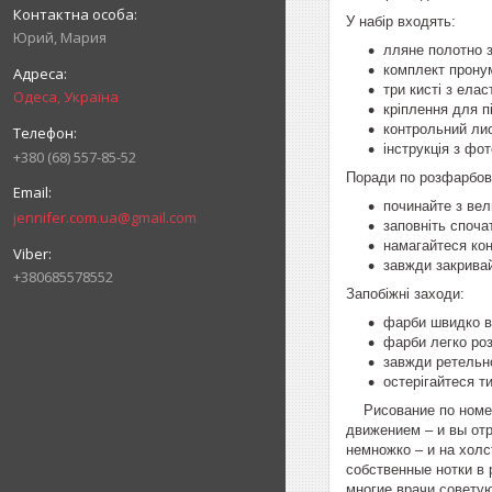
У набір входять:
Юрий, Мария
лляне полотно з
комплект пронум
три кисті з ела
Одеса, Україна
кріплення для п
контрольний лис
інструкція з фот
+380 (68) 557-85-52
Поради по розфарбов
починайте з вел
jennifer.com.ua@gmail.com
заповніть споча
намагайтеся кон
завжди закрива
+380685578552
Запобіжні заходи:
фарби швидко ви
фарби легко ро
завжди ретельн
остерігайтеся т
Рисование по номера
движением – и вы от
немножко – и на холс
собственные нотки в
многие врачи советую