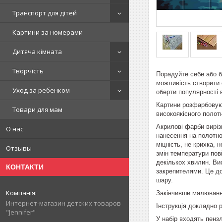
Транспорт для дітей
Картини за номерами
Дитяча кімната
Творчість
Порадуйте себе або б
можливість створити 
Уход за ребенком
оберти популярності 
Картини розфарбовуют
Товари для мам
високоякісного полот
Акрилові фарби виріз
О нас
нанесення на полотн
міцність, не крихка,
Отзывы
змін температури пов
декількох хвилин. Ви
КОНТАКТИ
закрепителями. Це д
шару.
Закінчивши малювання
Интернет-магазин детских товаров
Інструкція докладно 
"Jennifer"
У набір входять пенз