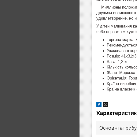
Миллионы положитель
друзьям возможность
удовлетворение, но 
У дітей малювання ка
себе справжнім худо
Торгова марка: A
Рекомендується 
Упакована в кор
Розмір: 41х31х3
Вага: 1,2 кг
Кількість кольор
Жанр: Морська 
Орієнтація: Гор
Країна виробниц
Країна власник 
Характеристик
Основні атриб