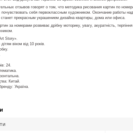
ных отзывов говорят о том, что методика рисования картин по номера
 почувствовать себя первоклассным художником. Окончание работы над
и станет прекрасным украшением дизайна квартиры, дома или офиса.
ртин за номерами розвиває дрібну моторику, увагу, акуратність, терпінн
жником.
rt Story».
дітям віком від 10 років.
обку.
.
ів: 24.
тематика.
изонтальна.
тва: Китай.
бренду: Україна.
и
ути