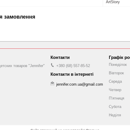
ArtStory
я замовлення
Графік р
Понеділок
етских товаров "Jennifer"
+380 (68) 557-85-52
Вівторок
Середа
jennifer.com.ua@gmail.com
Четвер
Пʼятниця
Субота
Неділя