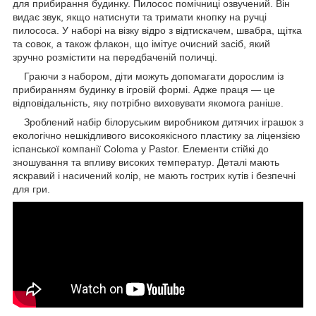
для прибирання будинку. Пилосос помічниці озвучений. Він
видає звук, якщо натиснути та тримати кнопку на ручці
пилососа. У наборі на візку відро з відтискачем, швабра, щітка
та совок, а також флакон, що імітує очисний засіб, який
зручно розмістити на передбаченій поличці.
Граючи з набором, діти можуть допомагати дорослим із
прибиранням будинку в ігровій формі. Адже праця — це
відповідальність, яку потрібно виховувати якомога раніше.
Зроблений набір білоруським виробником дитячих іграшок з
екологічно нешкідливого високоякісного пластику за ліцензією
іспанської компанії Coloma y Pastor. Елементи стійкі до
зношування та впливу високих температур. Деталі мають
яскравий і насичений колір, не мають гострих кутів і безпечні
для гри.