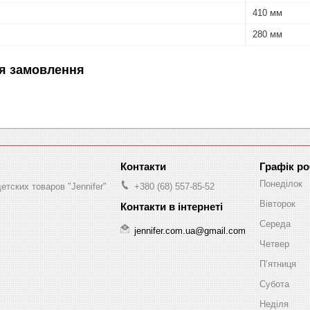
410 мм
280 мм
я замовлення
Графік р
Понеділок
етских товаров "Jennifer"
+380 (68) 557-85-52
Вівторок
Середа
jennifer.com.ua@gmail.com
Четвер
Пʼятниця
Субота
Неділя