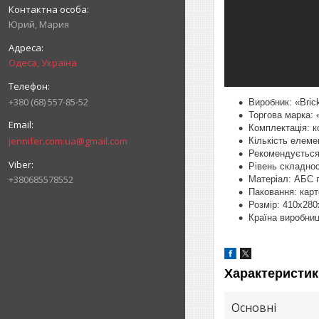
Юрий, Мария
Одеса, Україна
+380 (68) 557-85-52
Виробник: «Bric
Торгова марка: 
Комплектація: ко
jennifer.com.ua@gmail.com
Кількість елеме
Рекомендується 
Рівень складност
+380685578552
Матеріал: АБС 
Паковання: карт
Розмір: 410x280
Країна виробни
Характеристик
Основні