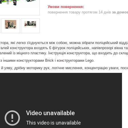
повернення товару протягом 14 днів
за домо
ра, які легко з'єднуються між собою, можна зібрати поліцейський відділ
алей конструктора входять 6 фігурок поліцейських, напівпрозорі вікна та
влений із міцного пластику. Інструкція конструктора, що входить до склад
іншими конструкторами Brick і конструкторами Lego.
уяву, дрібну моторику рук, логічне мислення, концентрацію уваги, посид