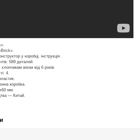
k».
«Brick».
нструктор у коробці, інструкція.
нтів: 589 деталей.
хлопчикам віком від 6 років.
і: 4.
пластик.
онна коробка.
x60 мм.
цтва — Китай.
и