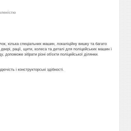
вленістю
ок, кілька спеціальних машин, локаліційну вишку та багато
 двері, рації, щити, колеса та деталі для поліцейських машин і
у, допоможе зібрати різні об'єкти поліцейської ділянки.
ючість і конструкторські здібності.