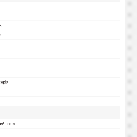
k
в
серія
ий пакет