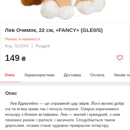
Лев Очимок, 22 см, «FANCY» (GLE0/S)
Немає в наявності
Код: GLE0\S
Роздріб
149
₴
Опис
Характеристики
Доставка
Оплата
Умови п
Опис
Лев Вдивляйко — це справжній цар звірів. Його великі добрі
очі та м'яка грива так і тягнуть пограти. Озирок коричневого
кольору з білими вставками. Лев — милий і кумедний, з ним
приємно разом і гратися, і засинати. Сподобається також
дорослим, позаяк стане чудовою прикрасою інтер'єру.